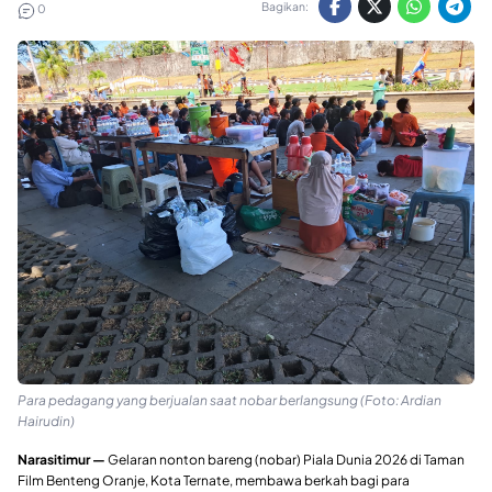
Bagikan:
0
Para pedagang yang berjualan saat nobar berlangsung (Foto: Ardian
Hairudin)
Narasitimur —
Gelaran nonton bareng (nobar) Piala Dunia 2026 di Taman
Film Benteng Oranje, Kota Ternate, membawa berkah bagi para