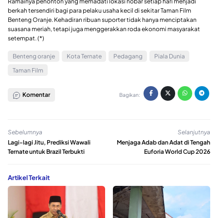
Ramainya penonton yang memadati lokasi nobar setiap hari menjadi
berkah tersendiri bagi para pelaku usaha kecil di sekitar Taman Film
Benteng Oranje. Kehadiran ribuan suporter tidak hanya menciptakan
suasana meriah, tetapi juga menggerakkan roda ekonomi masyarakat
setempat. (*)
Benteng oranje
Kota Ternate
Pedagang
Piala Dunia
Taman Film
Komentar
Bagikan:
Sebelumnya
Selanjutnya
Lagi-lagi Jitu, Prediksi Wawali
Menjaga Adab dan Adat di Tengah
Ternate untuk Brazil Terbukti
Euforia World Cup 2026
Artikel Terkait