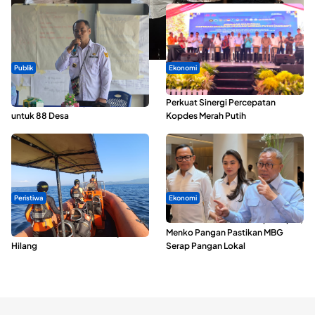
Publik
Ekonomi
ABDESI Morotai Apresiasi
Seminar di Ternate, Mendes
Penyaluran ADD Rp3,13 Miliar
Perkuat Sinergi Percepatan
untuk 88 Desa
Kopdes Merah Putih
Peristiwa
Ekonomi
Dua Longboat Bertabrakan di
SPPG di Maluku Utara Dipercepat,
Perairan Taliabu, Satu Nelayan
Menko Pangan Pastikan MBG
Hilang
Serap Pangan Lokal