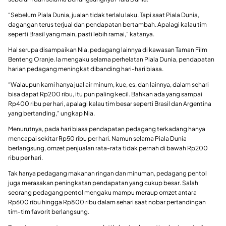
“Sebelum Piala Dunia, jualan tidak terlalu laku. Tapi saat Piala Dunia,
dagangan terus terjual dan pendapatan bertambah. Apalagi kalau tim
seperti Brasil yang main, pasti lebih ramai,” katanya.
Hal serupa disampaikan Nia, pedagang lainnya di kawasan Taman Film
Benteng Oranje. Ia mengaku selama perhelatan Piala Dunia, pendapatan
harian pedagang meningkat dibanding hari-hari biasa.
“Walaupun kami hanya jual air minum, kue, es, dan lainnya, dalam sehari
bisa dapat Rp200 ribu, itu pun paling kecil. Bahkan ada yang sampai
Rp400 ribu per hari, apalagi kalau tim besar seperti Brasil dan Argentina
yang bertanding,” ungkap Nia.
Menurutnya, pada hari biasa pendapatan pedagang terkadang hanya
mencapai sekitar Rp50 ribu per hari. Namun selama Piala Dunia
berlangsung, omzet penjualan rata-rata tidak pernah di bawah Rp200
ribu per hari.
Tak hanya pedagang makanan ringan dan minuman, pedagang pentol
juga merasakan peningkatan pendapatan yang cukup besar. Salah
seorang pedagang pentol mengaku mampu meraup omzet antara
Rp600 ribu hingga Rp800 ribu dalam sehari saat nobar pertandingan
tim-tim favorit berlangsung.