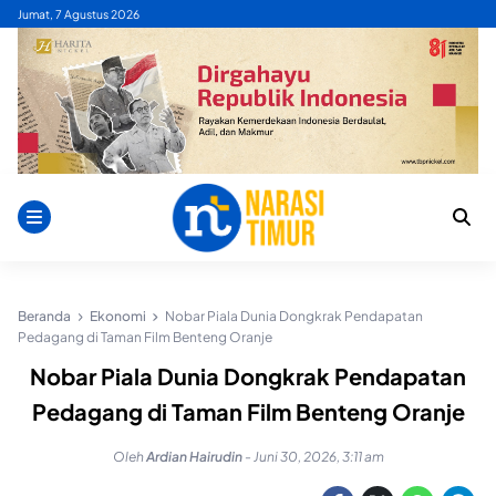
Skip
Jumat, 7 Agustus 2026
to
content
Beranda
Ekonomi
Nobar Piala Dunia Dongkrak Pendapatan
Pedagang di Taman Film Benteng Oranje
Nobar Piala Dunia Dongkrak Pendapatan
Pedagang di Taman Film Benteng Oranje
Oleh
Ardian Hairudin
-
Juni 30, 2026, 3:11 am