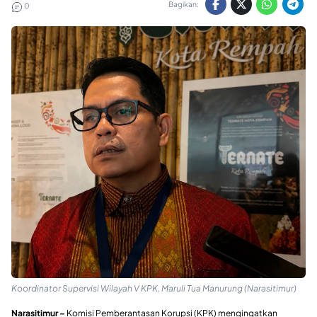
Bagikan:
0
Koordinator Supervisi Wilayah V KPK, Maruli Tua Manurung (Narasitimur)
Narasitimur
–
Komisi Pemberantasan Korupsi (KPK) mengingatkan