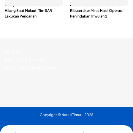
Nelayan Asal Halmahera Selatan
Polda Maluku Utara Musnahkan
Hilang Saat Melaut, Tim SAR
Ribuan Liter Miras Hasil Operasi
Lakukan Pencarian
Penindakan Triwulan 2
Redaksi
Kode Etik Jurnalis
Pedoman Media Siber
Copyright ©
NarasiTimur
- 2026