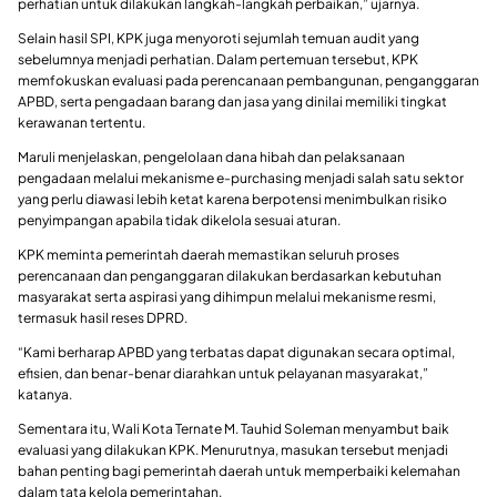
perhatian untuk dilakukan langkah-langkah perbaikan,” ujarnya.
Selain hasil SPI, KPK juga menyoroti sejumlah temuan audit yang
sebelumnya menjadi perhatian. Dalam pertemuan tersebut, KPK
memfokuskan evaluasi pada perencanaan pembangunan, penganggaran
APBD, serta pengadaan barang dan jasa yang dinilai memiliki tingkat
kerawanan tertentu.
Maruli menjelaskan, pengelolaan dana hibah dan pelaksanaan
pengadaan melalui mekanisme e-purchasing menjadi salah satu sektor
yang perlu diawasi lebih ketat karena berpotensi menimbulkan risiko
penyimpangan apabila tidak dikelola sesuai aturan.
KPK meminta pemerintah daerah memastikan seluruh proses
perencanaan dan penganggaran dilakukan berdasarkan kebutuhan
masyarakat serta aspirasi yang dihimpun melalui mekanisme resmi,
termasuk hasil reses DPRD.
“Kami berharap APBD yang terbatas dapat digunakan secara optimal,
efisien, dan benar-benar diarahkan untuk pelayanan masyarakat,”
katanya.
Sementara itu, Wali Kota Ternate M. Tauhid Soleman menyambut baik
evaluasi yang dilakukan KPK. Menurutnya, masukan tersebut menjadi
bahan penting bagi pemerintah daerah untuk memperbaiki kelemahan
dalam tata kelola pemerintahan.