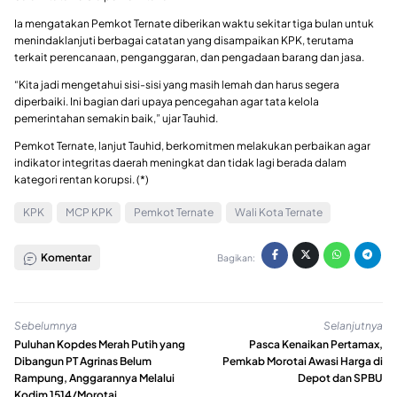
Ia mengatakan Pemkot Ternate diberikan waktu sekitar tiga bulan untuk
menindaklanjuti berbagai catatan yang disampaikan KPK, terutama
terkait perencanaan, penganggaran, dan pengadaan barang dan jasa.
“Kita jadi mengetahui sisi-sisi yang masih lemah dan harus segera
diperbaiki. Ini bagian dari upaya pencegahan agar tata kelola
pemerintahan semakin baik,” ujar Tauhid.
Pemkot Ternate, lanjut Tauhid, berkomitmen melakukan perbaikan agar
indikator integritas daerah meningkat dan tidak lagi berada dalam
kategori rentan korupsi. (*)
KPK
MCP KPK
Pemkot Ternate
Wali Kota Ternate
Komentar
Bagikan:
Sebelumnya
Selanjutnya
Puluhan Kopdes Merah Putih yang
Pasca Kenaikan Pertamax,
Dibangun PT Agrinas Belum
Pemkab Morotai Awasi Harga di
Rampung, Anggarannya Melalui
Depot dan SPBU
Kodim 1514/Morotai