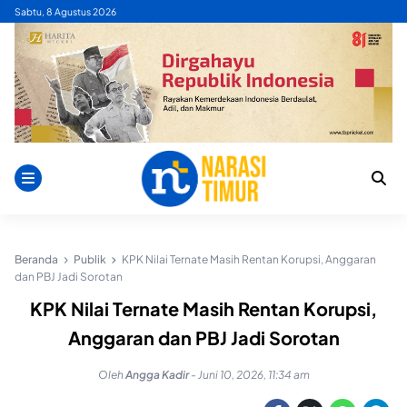
Skip
Sabtu, 8 Agustus 2026
to
content
Beranda
Publik
KPK Nilai Ternate Masih Rentan Korupsi, Anggaran
dan PBJ Jadi Sorotan
KPK Nilai Ternate Masih Rentan Korupsi,
Anggaran dan PBJ Jadi Sorotan
Oleh
Angga Kadir
-
Juni 10, 2026, 11:34 am