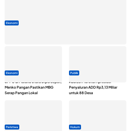
Ekonomi
Seminar di Ternate, Mendes Perkuat Sinergi Percepatan
Kopdes Merah Putih
Ekonomi
Publik
SPPG di Maluku Utara Dipercepat,
ABDESI Morotai Apresiasi
Menko Pangan Pastikan MBG
Penyaluran ADD Rp3,13 Miliar
Serap Pangan Lokal
untuk 88 Desa
Peristiwa
Hukum