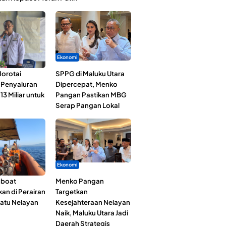
Ekonomi
orotai
SPPG di Maluku Utara
i Penyaluran
Dipercepat, Menko
3 Miliar untuk
Pangan Pastikan MBG
Serap Pangan Lokal
Ekonomi
gboat
Menko Pangan
an di Perairan
Targetkan
Satu Nelayan
Kesejahteraan Nelayan
Naik, Maluku Utara Jadi
Daerah Strategis