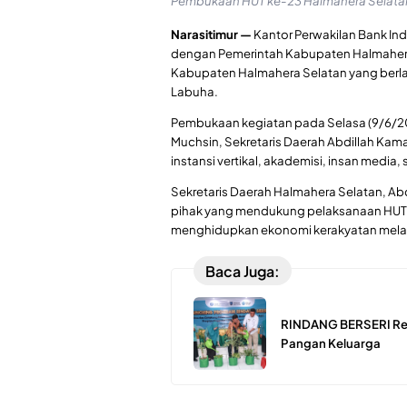
Pembukaan HUT ke-23 Halmahera Selatan
Narasitimur —
Kantor Perwakilan Bank Ind
dengan Pemerintah Kabupaten Halmahera 
Kabupaten Halmahera Selatan yang berla
Labuha.
Pembukaan kegiatan pada Selasa (9/6/202
Muchsin, Sekretaris Daerah Abdillah Kama
instansi vertikal, akademisi, insan media,
Sekretaris Daerah Halmahera Selatan, Ab
pihak yang mendukung pelaksanaan HUT 
menghidupkan ekonomi kerakyatan melalu
Baca Juga:
RINDANG BERSERI Res
Pangan Keluarga