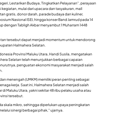
ri, Lestarikan Budaya, Tingkatkan Pelayanan”, perayaan
 kegiatan, mulai dari upacara dan tasyakuran, mall
atan gratis, donor darah, parade budaya dan kuliner,
sium Nasional ISEI, hingga konser Band Jamrud pada 14
utup dengan Tabligh Akbar menyambut 1 Muharram 1448
giatan tersebut dapat menjadi momentum untuk mendorong
upaten Halmahera Selatan.
donesia Provinsi Maluku Utara, Handi Susila, mengatakan
hera Selatan telah menunjukkan berbagai capaian
enurutnya, penguatan ekonomi masyarakat menjadi salah
h.
l, dan menengah (UMKM) memiliki peran penting sebagai
naga kerja. Saat ini, Halmahera Selatan menjadi salah
di Maluku Utara, yakni sekitar 48 ribu pelaku usaha atau
vinsi tersebut.
 skala mikro, sehingga diperlukan upaya peningkatan
elalui sinergi berbagai pihak,” ujarnya.