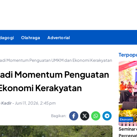
dagogi
Olahraga
Advertorial
Terpopu
 Jadi Momentum Penguatan UMKM dan Ekonomi Kerakyatan
 Jadi Momentum Penguatan
konomi Kerakyatan
 Kadir
-
Juni 11, 2026, 2:45 pm
Bagikan:
Ekonomi
Seminar 
Percepat