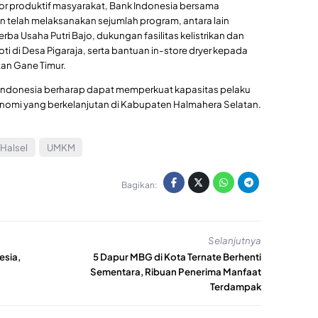
r produktif masyarakat, Bank Indonesia bersama
 telah melaksanakan sejumlah program, antara lain
ba Usaha Putri Bajo, dukungan fasilitas kelistrikan dan
i di Desa Pigaraja, serta bantuan in-store dryer kepada
an Gane Timur.
 Indonesia berharap dapat memperkuat kapasitas pelaku
mi yang berkelanjutan di Kabupaten Halmahera Selatan.
Halsel
UMKM
Bagikan:
Selanjutnya
esia,
5 Dapur MBG di Kota Ternate Berhenti
Sementara, Ribuan Penerima Manfaat
Terdampak