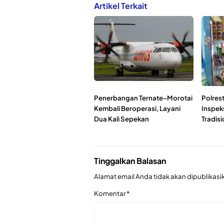
Artikel Terkait
Penerbangan Ternate–Morotai
Polres
Kembali Beroperasi, Layani
Inspeks
Dua Kali Sepekan
Tradis
Tinggalkan Balasan
Alamat email Anda tidak akan dipublikasi
Komentar
*