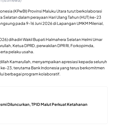
 (Istimewa)
onesia (KPwBI) Provinsi Maluku Utara turut berkolaborasi
Selatan dalam perayaan Hari Ulang Tahun (HUT) ke-23
ngsung pada 9–16 Juni 2026 di Lapangan UMKM Milenial,
6) dihadiri Wakil Bupati Halmahera Selatan Helmi Umar
rullah, Ketua DPRD, perwakilan DPR RI, Forkopimda,
 serta pelaku usaha.
dillah Kamarullah, menyampaikan apresiasi kepada seluruh
ke-23, terutama Bank Indonesia yang terus berkomitmen
i berbagai program kolaboratif.
mi Diluncurkan, TPID Malut Perkuat Ketahanan