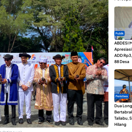
Publik
ABDESI M
Apresias
ADD Rp3,1
88 Desa
Peristiwa
Dua Lon
Bertabrak
Taliabu, 
Hilang