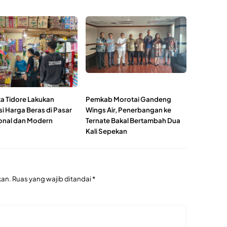
ta Tidore Lakukan
Pemkab Morotai Gandeng
i Harga Beras di Pasar
Wings Air, Penerbangan ke
ional dan Modern
Ternate Bakal Bertambah Dua
Kali Sepekan
kan.
Ruas yang wajib ditandai
*