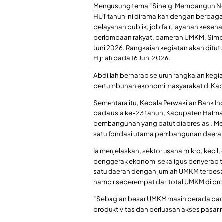
Mengusung tema “Sinergi Membangun Nege
HUT tahun ini diramaikan dengan berbagai
pelayanan publik, job fair, layanan keseh
perlombaan rakyat, pameran UMKM, Simpo
Juni 2026. Rangkaian kegiatan akan dit
Hijriah pada 16 Juni 2026.
Abdillah berharap seluruh rangkaian ke
pertumbuhan ekonomi masyarakat di Kab
Sementara itu, Kepala Perwakilan Bank In
pada usia ke-23 tahun, Kabupaten Halma
pembangunan yang patut diapresiasi. M
satu fondasi utama pembangunan daera
Ia menjelaskan, sektor usaha mikro, keci
penggerak ekonomi sekaligus penyerap te
satu daerah dengan jumlah UMKM terbesar 
hampir seperempat dari total UMKM di pro
“Sebagian besar UMKM masih berada pada
produktivitas dan perluasan akses pasar m