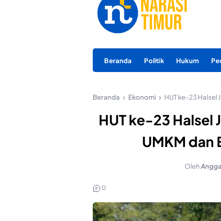
Beranda
Politik
Hukum
Pe
Beranda
Ekonomi
HUT ke-23 Halsel
HUT ke-23 Halsel
UMKM dan E
Oleh
Angga
0