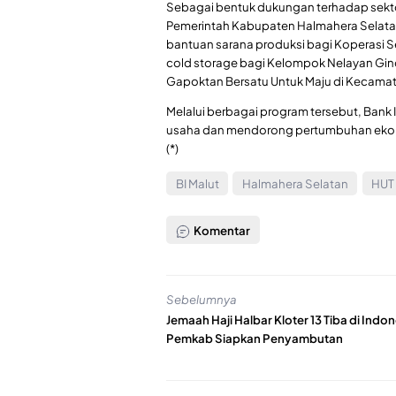
Sebagai bentuk dukungan terhadap sekto
Pemerintah Kabupaten Halmahera Selatan
bantuan sarana produksi bagi Koperasi Ser
cold storage bagi Kelompok Nelayan Ginot
Gapoktan Bersatu Untuk Maju di Kecamat
Melalui berbagai program tersebut, Bank
usaha dan mendorong pertumbuhan ekono
(*)
BI Malut
Halmahera Selatan
HUT 
Komentar
Sebelumnya
Jemaah Haji Halbar Kloter 13 Tiba di Indon
Pemkab Siapkan Penyambutan