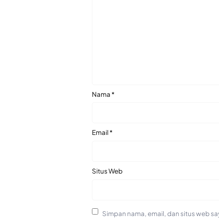
Nama
*
Email
*
Situs Web
Simpan nama, email, dan situs web sa