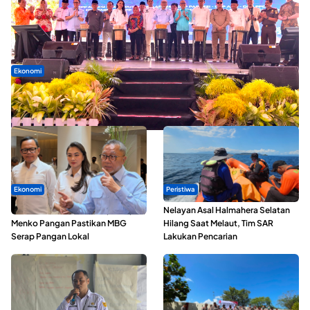
Ekonomi
Seminar di Ternate, Mendes Perkuat Sinergi Percepatan
Kopdes Merah Putih
Ekonomi
Peristiwa
SPPG di Maluku Utara Dipercepat,
Nelayan Asal Halmahera Selatan
Menko Pangan Pastikan MBG
Hilang Saat Melaut, Tim SAR
Serap Pangan Lokal
Lakukan Pencarian