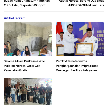
Bupati Halut Ultimatum Pimpinan
Atletik Morotai Borong Dua Emas
OPD: Lalai, Siap-siap Dicopot
di POPDA XII Maluku Utara
Artikel Terkait
Selama 4 Hari, Puskesmas Cio
Pemkot Ternate Terima
Maloleo Morotai Gelar Cek
Penghargaan dari Imigrasi atas
Kesehatan Gratis
Dukungan Fasilitas Pelayanan