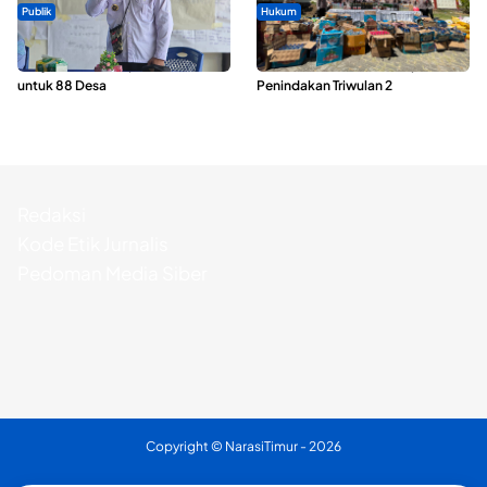
Publik
Hukum
ABDESI Morotai Apresiasi
Polda Maluku Utara Musnahkan
Penyaluran ADD Rp3,13 Miliar
Ribuan Liter Miras Hasil Operasi
untuk 88 Desa
Penindakan Triwulan 2
Redaksi
Kode Etik Jurnalis
Pedoman Media Siber
Copyright ©
NarasiTimur
- 2026