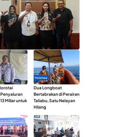
ta Muda Ternate Wakili Maluku Utara di
ana Nusantara 2026
Peristiwa
orotai
Dua Longboat
i Penyaluran
Bertabrakan di Perairan
3 Miliar untuk
Taliabu, Satu Nelayan
Hilang