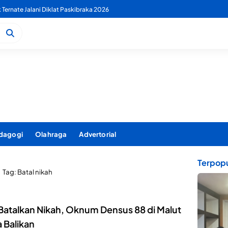
k Ternate Jalani Diklat Paskibraka 2026
dagogi
Olahraga
Advertorial
Terpopu
Tag:
Batal nikah
 Batalkan Nikah, Oknum Densus 88 di Malut
 Balikan