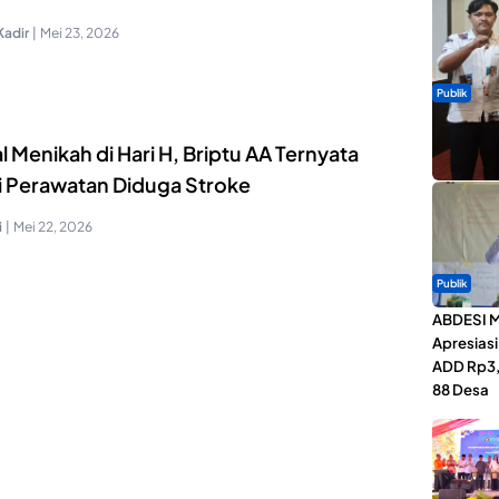
Kadir
|
Mei 23, 2026
Publik
Dua Talen
 Menikah di Hari H, Briptu AA Ternyata
Gita Bah
ni Perawatan Diduga Stroke
i
|
Mei 22, 2026
Publik
ABDESI M
Apresias
ADD Rp3,1
88 Desa