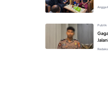
Angga 
Publik
Gagal
Jala
Redaks