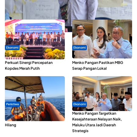
ABDESI Morotai Apresiasi Penyaluran ADD Rp3,13 Miliar untuk
88 Desa
Ekonomi
Ekonomi
Seminar di Ternate, Mendes
SPPG di Maluku Utara Dipercepat,
Perkuat Sinergi Percepatan
Menko Pangan Pastikan MBG
Kopdes Merah Putih
Serap Pangan Lokal
Peristiwa
Ekonomi
Dua Longboat Bertabrakan di
Menko Pangan Targetkan
Perairan Taliabu, Satu Nelayan
Kesejahteraan Nelayan Naik,
Hilang
Maluku Utara Jadi Daerah
Strategis