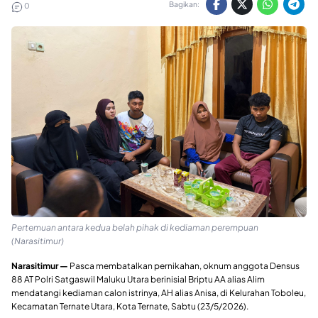
Bagikan:
0
Pertemuan antara kedua belah pihak di kediaman perempuan
(Narasitimur)
Narasitimur —
Pasca membatalkan pernikahan, oknum anggota Densus
88 AT Polri Satgaswil Maluku Utara berinisial Briptu AA alias Alim
mendatangi kediaman calon istrinya, AH alias Anisa, di Kelurahan Toboleu,
Kecamatan Ternate Utara, Kota
Ternate
, Sabtu (23/5/2026).