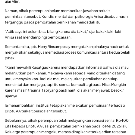
ujar Alim.
Namun, pihak perempuan belum memberikan jawaban terkait
permintaan tersebut. Kondisi mental dan psikologis Anisa disebut masih
terganggu pasca pembatalan pernikahan mendadak itu.
“Adik saya ini belum bisa bilang karena dia takut,” ujar kakak laki-laki
Anisa saat mendampingi pembicaraan.
Sementara itu, Iptu Herry Rinsampessy mengatakan pihaknya hadir untuk
menyaksikan sekaligus memediasi proses komunikasi antara kedua belah
pihak.
“Kami mewakili Kasatgas karena mendapatkan informasi bahwa dia mau
melanjutkan pernikahan. Makanya kami sebagai yang dituakan datang
untuk menyaksikan. Jadi dia mau melanjutkan pernikahan dan siap
mencintai dan menjaga, tapi itu semua kembali lagi pada Nisa. Mungkin
karena masih trauma, tapi yang pasti nanti dia akan menjawab besok,”
ujarnya.
Ia menambahkan, institusi tetap akan melakukan pembinaan terhadap
Briptu AA terkait persoalan tersebut.
Sebelumnya, pihak perempuan telah melayangkan somasi senilai Rp400
juta kepada Briptu AA usai pembatalan pernikahan pada 16 Mei 2026 lalu.
Keluarga perempuan mengaku merasa dirugikan atas kejadian tersebut.