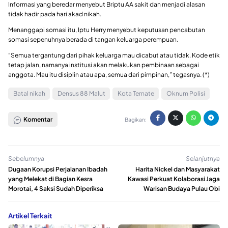
Informasi yang beredar menyebut Briptu AA sakit dan menjadi alasan
tidak hadir pada hari akad nikah.
Menanggapi somasi itu, Iptu Herry menyebut keputusan pencabutan
somasi sepenuhnya berada di tangan keluarga perempuan.
“Semua tergantung dari pihak keluarga mau dicabut atau tidak. Kode etik
tetap jalan, namanya institusi akan melakukan pembinaan sebagai
anggota. Mau itu disiplin atau apa, semua dari pimpinan,” tegasnya. (*)
Batal nikah
Densus 88 Malut
Kota Ternate
Oknum Polisi
Komentar
Bagikan:
Sebelumnya
Selanjutnya
Dugaan Korupsi Perjalanan Ibadah
Harita Nickel dan Masyarakat
yang Melekat di Bagian Kesra
Kawasi Perkuat Kolaborasi Jaga
Morotai, 4 Saksi Sudah Diperiksa
Warisan Budaya Pulau Obi
Artikel Terkait