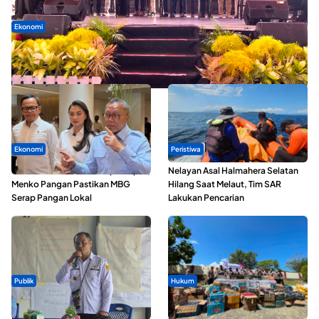
Ekonomi
Seminar di Ternate, Mendes Perkuat Sinergi Percepatan
Kopdes Merah Putih
Ekonomi
Peristiwa
SPPG di Maluku Utara Dipercepat,
Nelayan Asal Halmahera Selatan
Menko Pangan Pastikan MBG
Hilang Saat Melaut, Tim SAR
Serap Pangan Lokal
Lakukan Pencarian
Publik
Hukum
ABDESI Morotai Apresiasi
Polda Maluku Utara Musnahkan
Penyaluran ADD Rp3,13 Miliar
Ribuan Liter Miras Hasil Operasi