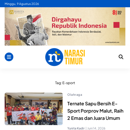
Skip
Minggu, 9 Agustus 2026
to
content
Tag:
E-sport
Olahraga
Ternate Sapu Bersih E-
Sport Porprov Malut, Raih
2 Emas dan Juara Umum
Yunita Kadir
|
Juni 14, 2026