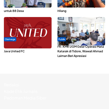
ABDESI Morotai Apresiasi
Dua Longboat Bertabrakan di
Penyaluran ADD Rp3,13 Miliar
Perairan Taliabu, Satu Nelayan
untuk 88 Desa
Hilang
Olahraga
Publik
Dari Malut United Berubah Jadi
FK-KMK UGM Gelar Operasi Mata
Java United FC
Katarak di Tidore, Wawali Ahmad
Laiman Beri Apresiasi
Redaksi
Kode Etik Jurnalis
Pedoman Media Siber