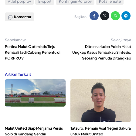
Atlet porprov
E-sport
Kontingen Porprov
Kota Ternate
Komentar
Bagikan:
Sebelumnya
Selanjutnya
Pertina Malut Optimistis Tinju
Ditresnarkoba Polda Malut
Kembali Jadi Cabang Penentu di
Ungkap Kasus Tembakau Sintesis,
PORPROV
Seorang Pemuda Ditangkap
Artikel Terkait
Malut United Siap Menjamu Persis
Tatsuro, Pemain Asal Negeri Sakura
Solo di Kandang Sendiri
untuk Malut United