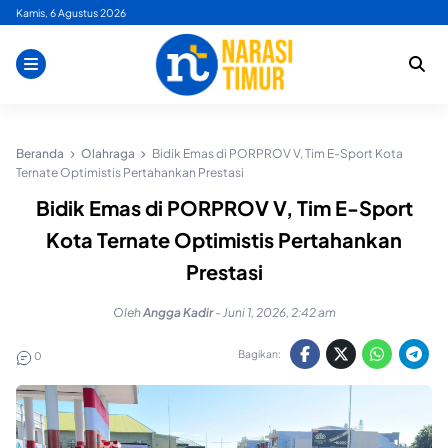
Skip
Kamis, 6 Agustus 2026
to
content
Beranda
Olahraga
Bidik Emas di PORPROV V, Tim E-Sport Kota
Ternate Optimistis Pertahankan Prestasi
Bidik Emas di PORPROV V, Tim E-Sport
Kota Ternate Optimistis Pertahankan
Prestasi
Oleh
Angga Kadir
-
Juni 1, 2026, 2:42 am
Bagikan:
0