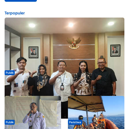
Terpopuler
Publik
Dua Talenta Muda Ternate Wakili Maluku Utara di Gita Bahana
Nusantara 2026
Publik
Peristiwa