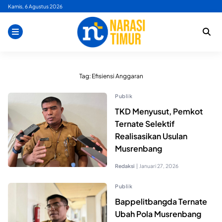
Skip
Kamis, 6 Agustus 2026
to
content
Tag:
Efisiensi Anggaran
Publik
TKD Menyusut, Pemkot
Ternate Selektif
Realisasikan Usulan
Musrenbang
Redaksi
|
Januari 27, 2026
Publik
Bappelitbangda Ternate
Ubah Pola Musrenbang