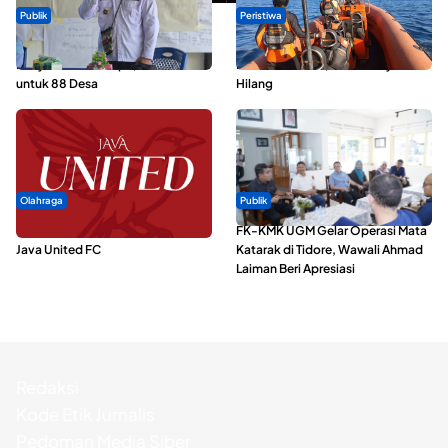
Publik
Peristiwa
ABDESI Morotai Apresiasi
Dua Longboat Bertabrakan di
Penyaluran ADD Rp3,13 Miliar
Perairan Taliabu, Satu Nelayan
untuk 88 Desa
Hilang
Olahraga
Publik
Dari Malut United Berubah Jadi
FK-KMK UGM Gelar Operasi Mata
Java United FC
Katarak di Tidore, Wawali Ahmad
Laiman Beri Apresiasi
Redaksi
Kode Etik Jurnalis
Pedoman Media Siber