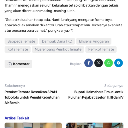
Thamrin menegaskan seluruh kelurahan tetap dilibatkan dengan teknis
yang akan ditentukan masing-masing lurah.
“Setiap kelurahan tetap ada. Nanti lurah yang mengatur formatnya,
apakah dilaksanakan di kantor lurah atau tempat lain. Teknisnya akan kita
atur bersama para camat,” pungkasnya. (*)
Bappeda Ternate
Dampak Dana TKD
Efisiensi Anggaran
Kota Ternate
Musrenbang Pemkot Ternate
Pemkot Ternate
Komentar
Bagikan:
Sebelumnya
Selanjutnya
Pemkot Ternate Resmikan SPAM
Bupati Halmahera Timur Lantik
Tobololo untuk Penuhi Kebutuhan
Puluhan Pejabat Eselon II, III dan IV
Air Bersih
Artikel Terkait