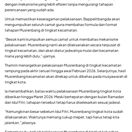
dengan mekanisme yang lebih efisien tanpa mengurangi tahapan
perencanaan yang sudah ada.
Untuk memastikan keseragaman pelaksanaan, Bappelitbangda akan
mengumpulkan seluruh camat guna membahas formula dan format
tahapan Musrenbang di tingkat kecamatan.
“Besok kami kumpulkan semua camat untuk membahas mekanisme
pelaksanaan. Musrenbang nanti akan dilaksanakan secara terpusat di
tingkat kecamatan, dan akan diatur jadwalnya mulai dari kecamatan
mana yang lebih dulu,” ujarnya.
Thamrin menargetkan pelaksanaan Musrenbang di tingkat kecamatan
rampung pada akhir Januari hingga awal Februari 2026. Selanjutnya, hasil
Musrenbang kecamatan akan direkap untuk dibahas pada musyawarah di
tingkat kota.
Ia menambahkan, batas waktu pelaksanaan Musrenbang tingkat kota
diberikan hingga Maret 2026. Meski bertepatan dengan bulan Ramadan
dan Idul Fitri, tahapan tersebut tetap harus diselesaikan sesuai jadwal.
“Kemungkinan besar sebelum Idul Fitri, Musrenbang tingkat kota sudah
dilaksanakan. Waktunya memang cukup mepet, tapi harus tetap kita
jalankan,” jelasnya.
Sementara itu, terkait pelaksanaan Musrenbang di tingkat kelurahan,