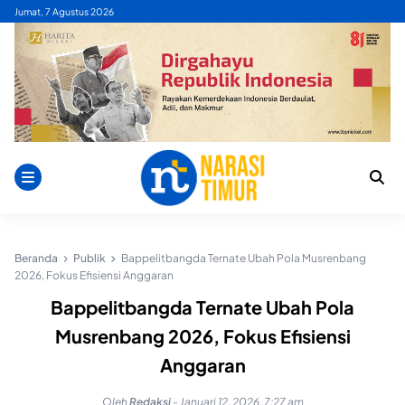
Skip
Jumat, 7 Agustus 2026
to
content
Beranda
Publik
Bappelitbangda Ternate Ubah Pola Musrenbang
2026, Fokus Efisiensi Anggaran
Bappelitbangda Ternate Ubah Pola
Musrenbang 2026, Fokus Efisiensi
Anggaran
Oleh
Redaksi
-
Januari 12, 2026, 7:27 am