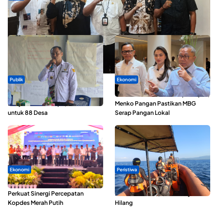
Dua Talenta Muda Ternate Wakili Maluku Utara di Gita Bahana
Nusantara 2026
Publik
Ekonomi
ABDESI Morotai Apresiasi
SPPG di Maluku Utara Dipercepat,
Penyaluran ADD Rp3,13 Miliar
Menko Pangan Pastikan MBG
untuk 88 Desa
Serap Pangan Lokal
Ekonomi
Peristiwa
Seminar di Ternate, Mendes
Dua Longboat Bertabrakan di
Perkuat Sinergi Percepatan
Perairan Taliabu, Satu Nelayan
Kopdes Merah Putih
Hilang