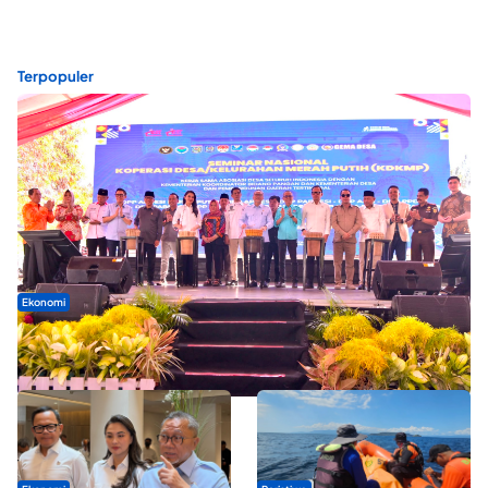
Terpopuler
Ekonomi
Seminar di Ternate, Mendes Perkuat Sinergi Percepatan
Kopdes Merah Putih