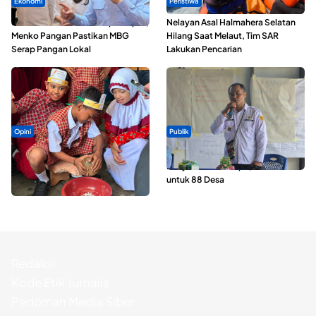
Ekonomi
Peristiwa
SPPG di Maluku Utara Dipercepat,
Nelayan Asal Halmahera Selatan
Menko Pangan Pastikan MBG
Hilang Saat Melaut, Tim SAR
Serap Pangan Lokal
Lakukan Pencarian
Opini
Publik
Tak Sekadar Memarut Kelapa,
ABDESI Morotai Apresiasi
Kukuran Tongole Jadi Media
Penyaluran ADD Rp3,13 Miliar
Belajar Etnosains
untuk 88 Desa
Redaksi
Kode Etik Jurnalis
Pedoman Media Siber