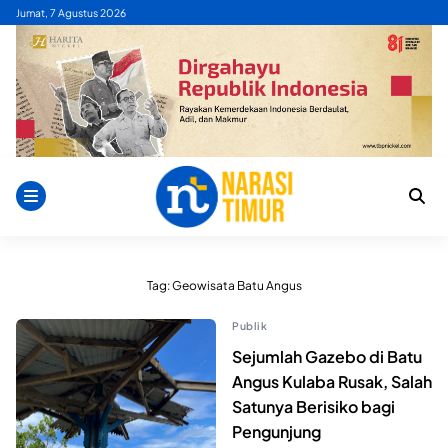
Skip
Jumat, 7 Agustus 2026
to
content
Tag:
Geowisata Batu Angus
Publik
Sejumlah Gazebo di Batu
Angus Kulaba Rusak, Salah
Satunya Berisiko bagi
Pengunjung