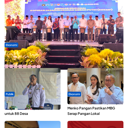
Ekonomi
Seminar di Ternate, Mendes Perkuat Sinergi Percepatan
Kopdes Merah Putih
Publik
Ekonomi
ABDESI Morotai Apresiasi
SPPG di Maluku Utara Dipercepat,
Penyaluran ADD Rp3,13 Miliar
Menko Pangan Pastikan MBG
untuk 88 Desa
Serap Pangan Lokal