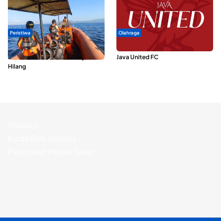
Peristiwa
Olahraga
Dua Longboat Bertabrakan di
Dari Malut United Berubah Jadi
Perairan Taliabu, Satu Nelayan
Java United FC
Hilang
Redaksi
Kode Etik Jurnalis
Pedoman Media Siber