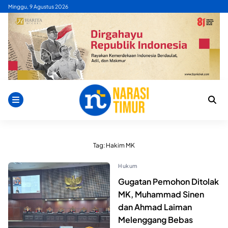
Skip
Minggu, 9 Agustus 2026
to
content
Tag:
Hakim MK
Hukum
Gugatan Pemohon Ditolak
MK, Muhammad Sinen
dan Ahmad Laiman
Melenggang Bebas