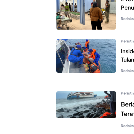
Penu
Redaks
Perist
Insid
Tula
Redaks
Perist
Berl
Tera
Redaks