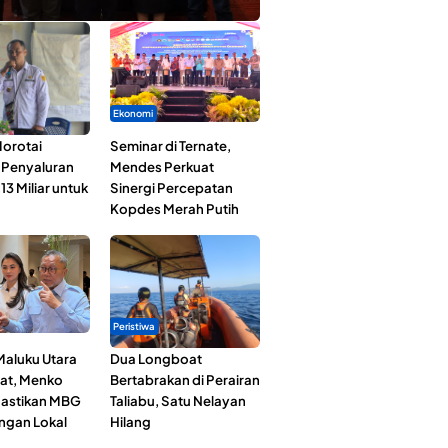
Ekonomi
orotai
Seminar di Ternate,
i Penyaluran
Mendes Perkuat
3 Miliar untuk
Sinergi Percepatan
Kopdes Merah Putih
Peristiwa
Maluku Utara
Dua Longboat
at, Menko
Bertabrakan di Perairan
astikan MBG
Taliabu, Satu Nelayan
ngan Lokal
Hilang