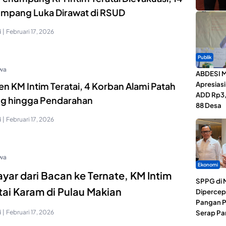
mpang Luka Dirawat di RSUD
i
|
Februari 17, 2026
Publik
iwa
ABDESI M
Apresias
en KM Intim Teratai, 4 Korban Alami Patah
ADD Rp3,1
ng hingga Pendarahan
88 Desa
i
|
Februari 17, 2026
iwa
Ekonomi
ayar dari Bacan ke Ternate, KM Intim
SPPG di 
tai Karam di Pulau Makian
Dipercep
Pangan P
i
|
Februari 17, 2026
Serap Pa