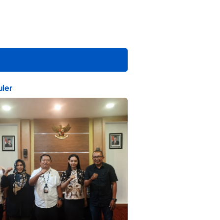
ler
ta Muda Ternate Wakili Maluku Utara di
ana Nusantara 2026