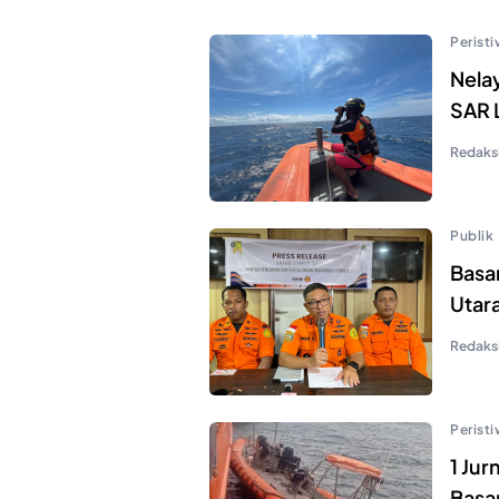
Perist
Nelay
SAR 
Redaks
Publik
Basa
Utar
Redaks
Perist
1 Ju
Basa