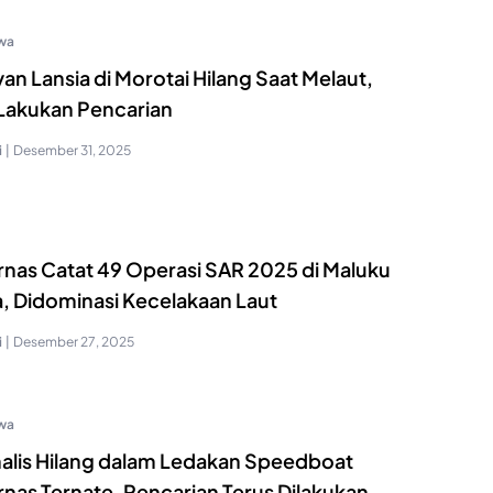
iwa
an Lansia di Morotai Hilang Saat Melaut,
Lakukan Pencarian
i
|
Desember 31, 2025
rnas Catat 49 Operasi SAR 2025 di Maluku
a, Didominasi Kecelakaan Laut
i
|
Desember 27, 2025
iwa
rnalis Hilang dalam Ledakan Speedboat
rnas Ternate, Pencarian Terus Dilakukan