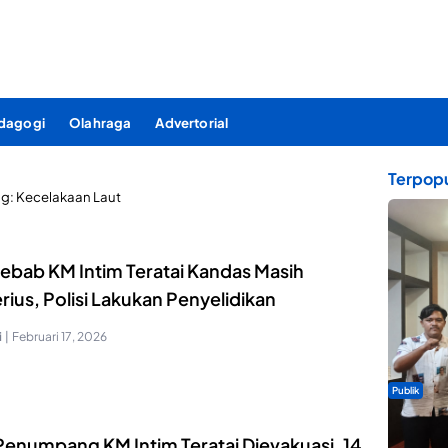
dagogi
Olahraga
Advertorial
Terpopu
ag:
Kecelakaan Laut
ebab KM Intim Teratai Kandas Masih
rius, Polisi Lakukan Penyelidikan
i
|
Februari 17, 2026
Publik
Dua Talen
Penumpang KM Intim Teratai Dievakuasi, 14
Gita Bah