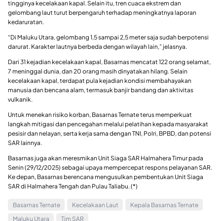
tingginya kecelakaan kapal. Selain itu, tren cuaca ekstrem dan
gelombang laut turut berpengaruh terhadap meningkatnya laporan
kedaruratan.
“Di Maluku Utara, gelombang 1,5 sampai 2,5 meter saja sudah berpotensi
darurat. Karakter lautnya berbeda dengan wilayah lain,” jelasnya.
Dari 31 kejadian kecelakaan kapal, Basarnas mencatat 122 orang selamat,
7 meninggal dunia, dan 20 orang masih dinyatakan hilang. Selain
kecelakaan kapal, terdapat pula kejadian kondisi membahayakan
manusia dan bencana alam, termasuk banjir bandang dan aktivitas
vulkanik.
Untuk menekan risiko korban, Basarnas Ternate terus memperkuat
langkah mitigasi dan pencegahan melalui pelatihan kepada masyarakat
pesisir dan nelayan, serta kerja sama dengan TNI, Polri, BPBD, dan potensi
SAR lainnya.
Basarnas juga akan meresmikan Unit Siaga SAR Halmahera Timur pada
Senin (29/12/2025) sebagai upaya mempercepat respons pelayanan SAR.
Ke depan, Basarnas berencana mengusulkan pembentukan Unit Siaga
SAR di Halmahera Tengah dan Pulau Taliabu. (*)
Basarnas Ternate
Kecelakaan Laut
Kepala Basarnas Ternate
Maluku Utara
Tim SAR