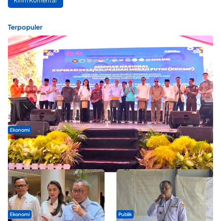
Terpopuler
Ekonomi
Seminar di Ternate, Mendes Perkuat Sinergi Percepatan
Kopdes Merah Putih
Ekonomi
Publik