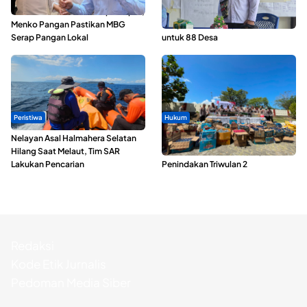
SPPG di Maluku Utara Dipercepat,
ABDESI Morotai Apresiasi
Menko Pangan Pastikan MBG
Penyaluran ADD Rp3,13 Miliar
Serap Pangan Lokal
untuk 88 Desa
Peristiwa
Hukum
Nelayan Asal Halmahera Selatan
Polda Maluku Utara Musnahkan
Hilang Saat Melaut, Tim SAR
Ribuan Liter Miras Hasil Operasi
Lakukan Pencarian
Penindakan Triwulan 2
Redaksi
Kode Etik Jurnalis
Pedoman Media Siber