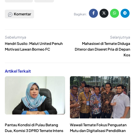
Komentar
Bagikan:
Sebelumnya
Selanjutnya
Hendri Susilo: Malut United Penuh
Mahasiswi di Ternate Diduga
Motivasi Lawan Borneo FC
Diteror dan Diseret Pria di Depan
Kos
Artikel Terkait
Pantau Kondisi di Pulau Batang
Wawali Ternate Fokus Penguatan
Dua, Komisi 3 DPRD Ternate Intens
Mutu dan Digitalisasi Pendidikan