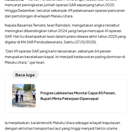
mencatat peningkatan jumlah operasi SAR sepanjang tahun 2025.
Hingga Desember, tercatat sebanyak 49 pelaksanaan operasi pencarian
dan pertolongan di wilayah Maluku Utara.
Kepala Basarnas Ternate, Iwan Ramdani, mengatakan angka tersebut
meningkat dibandingkan tahun 2024 yang hanya mencapai 41 operasi
SAR. Hal itu disampaikan Iwan dalam press release akhir tahun 2025 yang
digelar di KN SAR Pandudewanata, Sabtu (27/12/2025).
“Dari 49 operasi SAR yang kami laksanakan, sebanyak 64 persen
merupakan kecelakaan kapal. Ini menjadi kedaruratan paling dominan di
Maluku Utara,” ujar Iwan,
Baca Juga:
Progres Labkesmas Morotai Capai 85 Persen,
Bupati Minta Pekerjaan Dipercepat
Ia menjelaskan, karakteristik Maluku Utara sebagai wilayah kepulauan
dengan aktivitas transportasi laut yang tinggi menjadi faktor utama