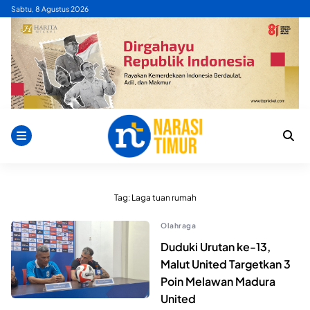
Skip
Sabtu, 8 Agustus 2026
to
content
Tag:
Laga tuan rumah
Olahraga
Duduki Urutan ke-13,
Malut United Targetkan 3
Poin Melawan Madura
United