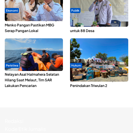
Ekonomi
Publik
SPPG di Maluku Utara Dipercepat,
ABDESI Morotai Apresiasi
Menko Pangan Pastikan MBG
Penyaluran ADD Rp3,13 Miliar
Serap Pangan Lokal
untuk 88 Desa
Peristiwa
Hukum
Nelayan Asal Halmahera Selatan
Polda Maluku Utara Musnahkan
Hilang Saat Melaut, Tim SAR
Ribuan Liter Miras Hasil Operasi
Lakukan Pencarian
Penindakan Triwulan 2
Redaksi
Kode Etik Jurnalis