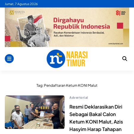
Skip
Jumat, 7 Agustus 2026
to
content
Tag:
Pendaftaran Ketum KONI Malut
Advertorial
Resmi Deklarasikan Diri
Sebagai Bakal Calon
Ketum KONI Malut, Azis
Hasyim Harap Tahapan