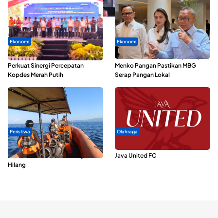
Ekonomi
Ekonomi
Seminar di Ternate, Mendes
SPPG di Maluku Utara Dipercepat,
Perkuat Sinergi Percepatan
Menko Pangan Pastikan MBG
Kopdes Merah Putih
Serap Pangan Lokal
Peristiwa
Olahraga
Dua Longboat Bertabrakan di
Dari Malut United Berubah Jadi
Perairan Taliabu, Satu Nelayan
Java United FC
Hilang