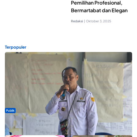
Pemilihan Profesional,
Bermartabat dan Elegan
Redaksi
|
Oktober 3, 2025
Terpopuler
Publik
ABDESI Morotai Apresiasi Penyaluran ADD Rp3,13 Miliar untuk
88 Desa