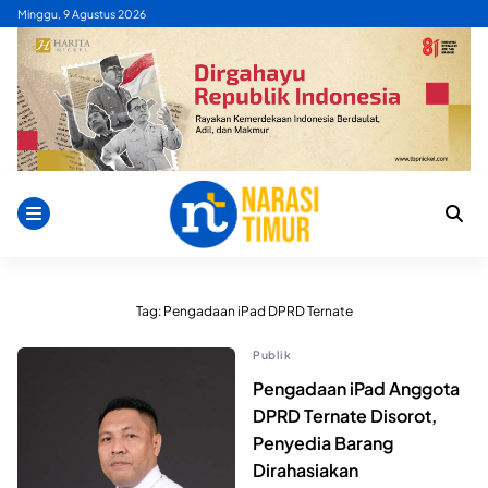
Skip
Minggu, 9 Agustus 2026
to
content
Tag:
Pengadaan iPad DPRD Ternate
Publik
Pengadaan iPad Anggota
DPRD Ternate Disorot,
Penyedia Barang
Dirahasiakan