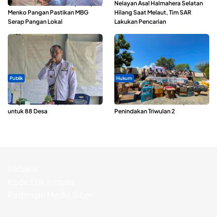
SPPG di Maluku Utara Dipercepat,
Nelayan Asal Halmahera Selatan
Menko Pangan Pastikan MBG
Hilang Saat Melaut, Tim SAR
Serap Pangan Lokal
Lakukan Pencarian
Publik
Hukum
ABDESI Morotai Apresiasi
Polda Maluku Utara Musnahkan
Penyaluran ADD Rp3,13 Miliar
Ribuan Liter Miras Hasil Operasi
untuk 88 Desa
Penindakan Triwulan 2
Redaksi
Kode Etik Jurnalis
Pedoman Media Siber