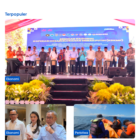
Terpopuler
Ekonomi
Seminar di Ternate, Mendes Perkuat Sinergi Percepatan
Kopdes Merah Putih
Ekonomi
Peristiwa