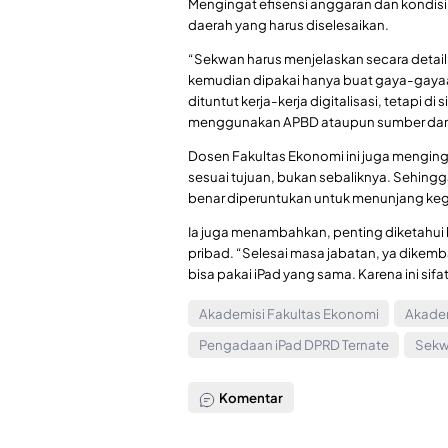
Mengingat efisensi anggaran dan kondis
daerah yang harus diselesaikan.
“Sekwan harus menjelaskan secara detail
kemudian dipakai hanya buat gaya-gayaan sa
dituntut kerja-kerja digitalisasi, tetapi d
menggunakan APBD ataupun sumber dana la
Dosen Fakultas Ekonomi ini juga mengi
sesuai tujuan, bukan sebaliknya. Sehingg
benar diperuntukan untuk menunjang ke
Ia juga menambahkan, penting diketahu
pribad. “Selesai masa jabatan, ya dikemb
bisa pakai iPad yang sama. Karena ini sifat
Akademisi Fakultas Ekonomi
Akadem
Pengadaan iPad DPRD Ternate
Sekw
Komentar