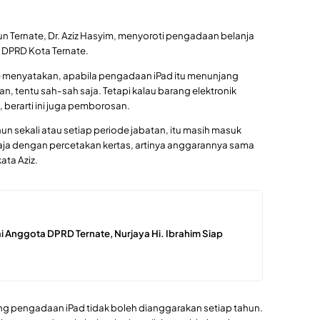
un Ternate, Dr. Aziz Hasyim, menyoroti pengadaan belanja
a DPRD Kota Ternate.
5) menyatakan, apabila pengadaan iPad itu menunjang
an, tentu sah-sah saja. Tetapi kalau barang elektronik
n, berarti ini juga pemborosan.
ahun sekali atau setiap periode jabatan, itu masih masuk
a saja dengan percetakan kertas, artinya anggarannya sama
ta Aziz.
i Anggota DPRD Ternate, Nurjaya Hi. Ibrahim Siap
ing pengadaan iPad tidak boleh dianggarakan setiap tahun.