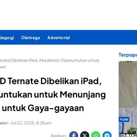
dagogi
Olahraga
Advertorial
Terpopu
ate Dibelikan iPad, Akademisi: Diperuntukan untuk
aan
 Ternate Dibelikan iPad,
runtukan untuk Menunjang
n untuk Gaya-gayaan
Publik
aksi
-
Juli 22, 2025, 8:28 am
ABDESI M
Rp3,13 Mi
Bagikan: