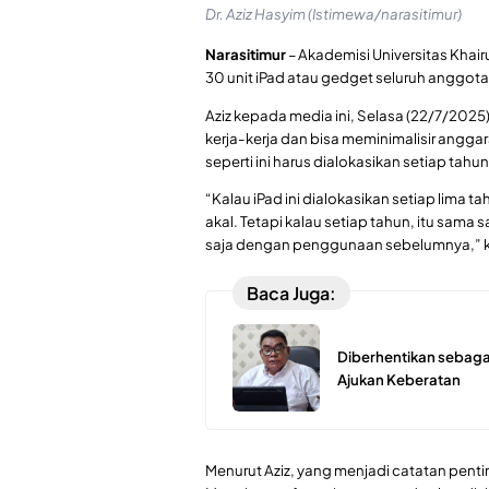
Dr. Aziz Hasyim (Istimewa/narasitimur)
Narasitimur
– Akademisi Universitas Khair
30 unit iPad atau gedget seluruh anggot
Aziz kepada media ini, Selasa (22/7/202
kerja-kerja dan bisa meminimalisir anggar
seperti ini harus dialokasikan setiap tahu
“Kalau iPad ini dialokasikan setiap lima t
akal. Tetapi kalau setiap tahun, itu sam
saja dengan penggunaan sebelumnya,” ka
Baca Juga:
Diberhentikan sebaga
Ajukan Keberatan
Menurut Aziz, yang menjadi catatan pent