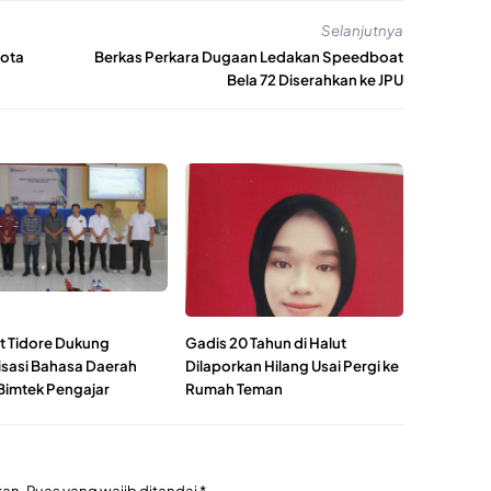
Selanjutnya
gota
Berkas Perkara Dugaan Ledakan Speedboat
Bela 72 Diserahkan ke JPU
 Tidore Dukung
Gadis 20 Tahun di Halut
lisasi Bahasa Daerah
Dilaporkan Hilang Usai Pergi ke
Bimtek Pengajar
Rumah Teman
kan.
Ruas yang wajib ditandai
*