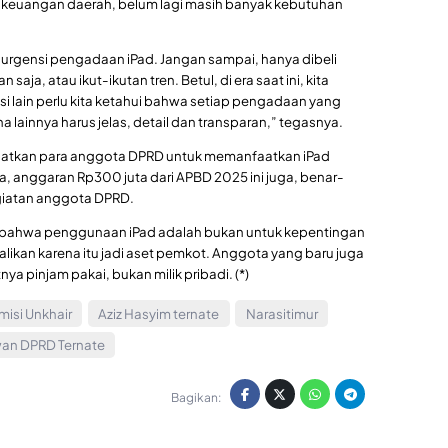
i keuangan daerah, belum lagi masih banyak kebutuhan
 urgensi pengadaan iPad. Jangan sampai, hanya dibeli
ja, atau ikut-ikutan tren. Betul, di era saat ini, kita
i sisi lain perlu kita ketahui bahwa setiap pengadaan yang
innya harus jelas, detail dan transparan,” tegasnya.
ngatkan para anggota DPRD untuk memanfaatkan iPad
a, anggaran Rp300 juta dari APBD 2025 ini juga, benar-
giatan anggota DPRD.
i bahwa penggunaan iPad adalah bukan untuk kepentingan
alikan karena itu jadi aset pemkot. Anggota yang baru juga
nya pinjam pakai, bukan milik pribadi. (*)
isi Unkhair
Aziz Hasyim ternate
Narasitimur
an DPRD Ternate
Bagikan: