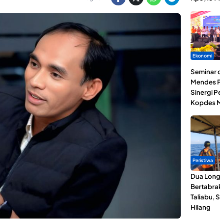
Ekonomi
Seminar d
Mendes P
Sinergi 
Kopdes M
Peristiwa
Dua Lon
Bertabrak
Taliabu, 
Hilang