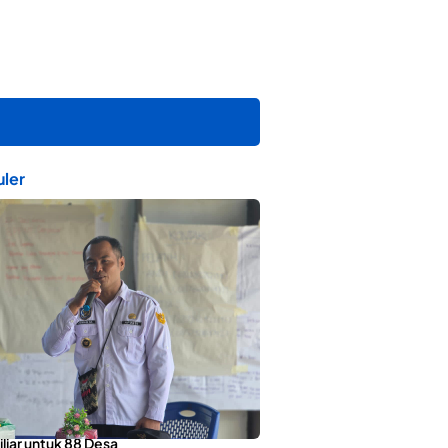
ler
orotai Apresiasi Penyaluran ADD
liar untuk 88 Desa