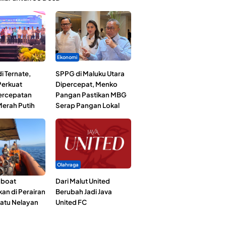
Ekonomi
i Ternate,
SPPG di Maluku Utara
erkuat
Dipercepat, Menko
Percepatan
Pangan Pastikan MBG
erah Putih
Serap Pangan Lokal
Olahraga
gboat
Dari Malut United
an di Perairan
Berubah Jadi Java
Satu Nelayan
United FC