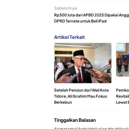
Sebelumnya
Rp300 Juta dari APBD 2025 Dipakai Ang
DPRD Ternate untuk Beli iPad
Artikel Terkait
Setelah Pensiun dari Wali Kota
Pemkot
Tidore, Ali Ibrahim Mau Fokus
Revita
Berkebun
Lewat 
Tinggalkan Balasan
Alamat email Anda tidak akan dipublikasi