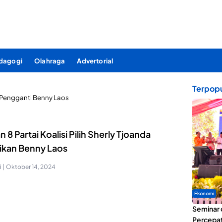
dagogi
Olahraga
Advertorial
Terpopu
Pengganti Benny Laos
n 8 Partai Koalisi Pilih Sherly Tjoanda
ikan Benny Laos
i
|
Oktober 14, 2024
Ekonomi
Seminar 
Percepat