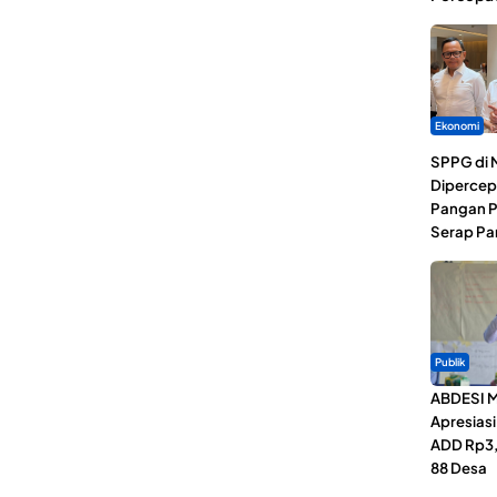
Ekonomi
SPPG di 
Dipercep
Pangan P
Serap Pa
Publik
ABDESI M
Apresias
ADD Rp3,1
88 Desa