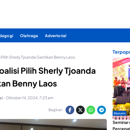
dagogi
Olahraga
Advertorial
Terpopu
si Pilih Sherly Tjoanda Gantikan Benny Laos
oalisi Pilih Sherly Tjoanda
kan Benny Laos
si
-
Oktober 14, 2024, 7:23 am
Bagikan:
Ekonomi
Seminar 
Percepat