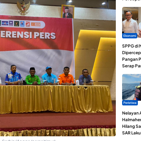
Ekonomi
SPPG di 
Dipercep
Pangan P
Serap Pa
Peristiwa
Nelayan 
Halmaher
Hilang Sa
SAR Laku