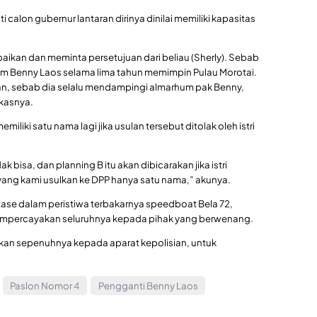
 calon gubernur lantaran dirinya dinilai memiliki kapasitas
kan dan meminta persetujuan dari beliau (Sherly). Sebab
um Benny Laos selama lima tahun memimpin Pulau Morotai.
n, sebab dia selalu mendampingi almarhum pak Benny,
kasnya.
liki satu nama lagi jika usulan tersebut ditolak oleh istri
ak bisa, dan planning B itu akan dibicarakan jika istri
 yang kami usulkan ke DPP hanya satu nama,” akunya.
ase dalam peristiwa terbakarnya speedboat Bela 72,
mpercayakan seluruhnya kepada pihak yang berwenang.
hkan sepenuhnya kepada aparat kepolisian, untuk
Paslon Nomor 4
Pengganti Benny Laos