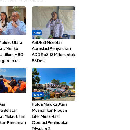
Publik
Maluku Utara
ABDESI Morotai
at, Menko
Apresiasi Penyaluran
astikan MBG
ADD Rp3,13 Miliar untuk
ngan Lokal
88 Desa
Hukum
Asal
Polda Maluku Utara
a Selatan
Musnahkan Ribuan
at Melaut, Tim
Liter Miras Hasil
kan Pencarian
Operasi Penindakan
Triwulan 2