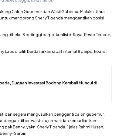
y-Sarbin (Angga/narasitimur)
dukung Calon Gubernur dan Wakil Gubernur Maluku Utara
n untuk mendorong Sherly Tjoanda menggantikan posisi
ang dihelat 8 petinggi parpol koalisi di Royal Resto Ternate,
 Laos dipilih berdasarkan rapat internal 8 parpol koalisi.
pada, Dugaan Investasi Bodong Kembali Muncul di
ati dan segera mengusulkan pengganti calon gubernur,
dangan diberi waktu tujuh hari dan kemudian kami
ang pak Benny, yakni Sherly Tjoanda,” jelas Rahmi Husen,
 Benny-Sarbin.