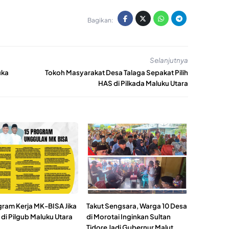
Bagikan:
Selanjutnya
uka
Tokoh Masyarakat Desa Talaga Sepakat Pilih
HAS di Pilkada Maluku Utara
ogram Kerja MK-BISA Jika
Takut Sengsara, Warga 10 Desa
h di Pilgub Maluku Utara
di Morotai Inginkan Sultan
Tidore Jadi Gubernur Malut