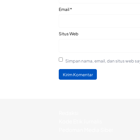
Email
*
Situs Web
Simpan nama, email, dan situs web sa
Redaksi
Kode Etik Jurnalis
Pedoman Media Siber