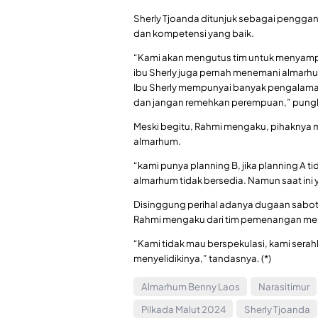
Sherly Tjoanda ditunjuk sebagai pengganti
dan kompetensi yang baik.
“Kami akan mengutus tim untuk menyampai
ibu Sherly juga pernah menemani almarh
Ibu Sherly mempunyai banyak pengalama
dan jangan remehkan perempuan,” pung
Meski begitu, Rahmi mengaku, pihaknya memi
almarhum.
“kami punya planning B, jika planning A tid
almarhum tidak bersedia. Namun saat ini
Disinggung perihal adanya dugaan sabot
Rahmi mengaku dari tim pemenangan me
“Kami tidak mau berspekulasi, kami sera
menyelidikinya,” tandasnya. (*)
Almarhum Benny Laos
Narasitimur
Pilkada Malut 2024
Sherly Tjoanda