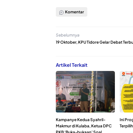
Komentar
Sebelumnya
19 Oktober, KPU Tidore Gelar Debat Terb
Artikel Terkait
Kampanye Kedua Syahril-
Ini Pr
Makmur di Kulaba, Ketua DPC
Terpili
PKB ‘Buka-bukaan’ Soal