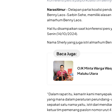
Konferensi pers 8 parpol koalisi tim Benn
Narasitimur
– Delapan partai koalisi pen
Benny Laos-Sarbin Sehe, memiliki alasa
almarhum Benny Laos.
Hal itu disampaikan saat konferensi pers y
Senin (14/10/2024).
Nama Sherly yang juga istri almarhum Benny
Baca Juga:
OJK Minta Warga Was
Maluku Utara
“Dalam rapat itu, kemarin kami menyepak
yang mana dalam peraturan perundang-un
sepakat satu nama yaitu, istri dari mendi
ketua tim pemenang paslon nomor urut 4