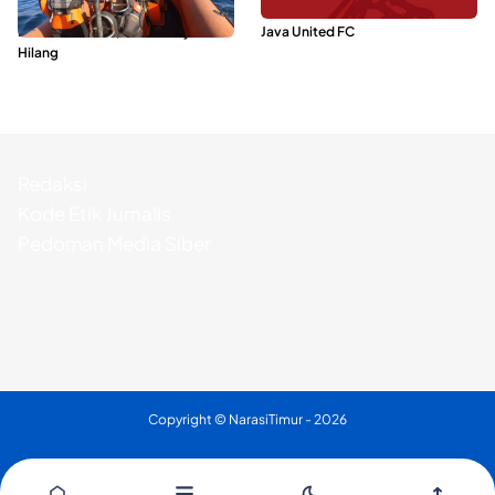
Dua Longboat Bertabrakan di
Dari Malut United Berubah Jadi
Perairan Taliabu, Satu Nelayan
Java United FC
Hilang
Redaksi
Kode Etik Jurnalis
Pedoman Media Siber
Copyright ©
NarasiTimur
- 2026