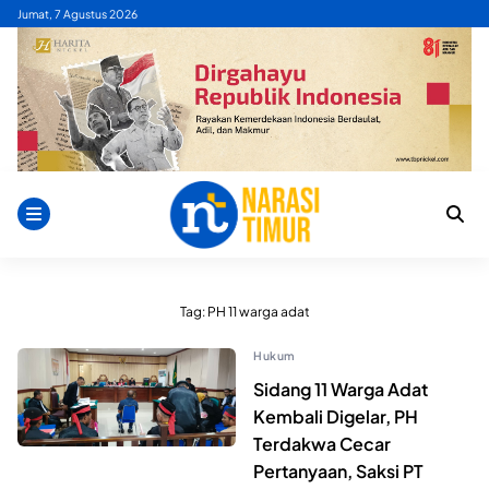
Skip
Jumat, 7 Agustus 2026
to
content
Tag:
PH 11 warga adat
Hukum
Sidang 11 Warga Adat
Kembali Digelar, PH
Terdakwa Cecar
Pertanyaan, Saksi PT