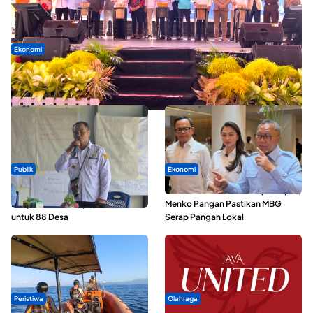
Ekonomi
Seminar di Ternate, Mendes Perkuat Sinergi Percepatan
Kopdes Merah Putih
Publik
Ekonomi
ABDESI Morotai Apresiasi
SPPG di Maluku Utara Dipercepat,
Penyaluran ADD Rp3,13 Miliar
Menko Pangan Pastikan MBG
untuk 88 Desa
Serap Pangan Lokal
Peristiwa
Olahraga