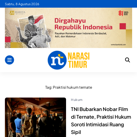
Skip
Sabtu, 8 Agustus 2026
to
content
Tag:
Praktisi hukum ternate
Hukum
TNI Bubarkan Nobar Film
di Ternate, Praktisi Hukum
Soroti Intimidasi Ruang
Sipil