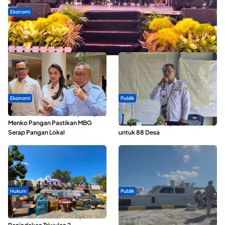
Ekonomi
Seminar di Ternate, Mendes Perkuat Sinergi Percepatan
Kopdes Merah Putih
Ekonomi
Publik
SPPG di Maluku Utara Dipercepat,
ABDESI Morotai Apresiasi
Menko Pangan Pastikan MBG
Penyaluran ADD Rp3,13 Miliar
Serap Pangan Lokal
untuk 88 Desa
Hukum
Publik
Polda Maluku Utara Musnahkan
Pelayaran Perdana KM Dodola
Ribuan Liter Miras Hasil Operasi
Express Terkendala, Baling-baling