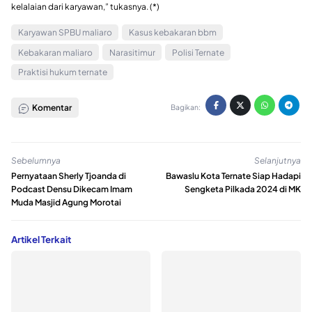
kelalaian dari karyawan,” tukasnya. (*)
Karyawan SPBU maliaro
Kasus kebakaran bbm
Kebakaran maliaro
Narasitimur
Polisi Ternate
Praktisi hukum ternate
Komentar
Bagikan:
Sebelumnya
Selanjutnya
Pernyataan Sherly Tjoanda di
Bawaslu Kota Ternate Siap Hadapi
Podcast Densu Dikecam Imam
Sengketa Pilkada 2024 di MK
Muda Masjid Agung Morotai
Artikel Terkait