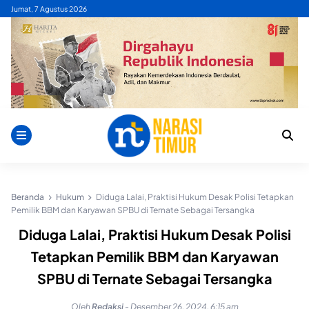
Skip
Jumat, 7 Agustus 2026
to
content
Beranda
Hukum
Diduga Lalai, Praktisi Hukum Desak Polisi Tetapkan
Pemilik BBM dan Karyawan SPBU di Ternate Sebagai Tersangka
Diduga Lalai, Praktisi Hukum Desak Polisi
Tetapkan Pemilik BBM dan Karyawan
SPBU di Ternate Sebagai Tersangka
Oleh
Redaksi
-
Desember 26, 2024, 6:15 am