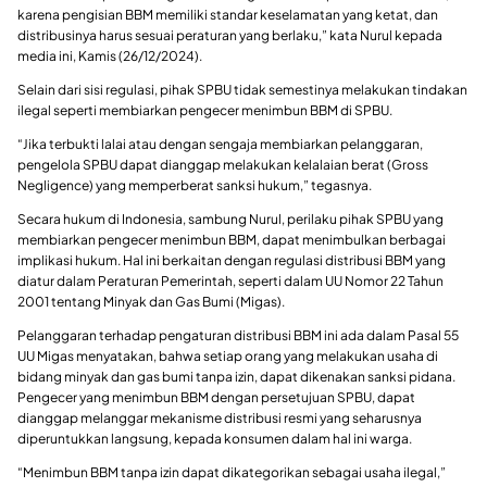
karena pengisian BBM memiliki standar keselamatan yang ketat, dan
distribusinya harus sesuai peraturan yang berlaku,” kata Nurul kepada
media ini, Kamis (26/12/2024).
Selain dari sisi regulasi, pihak SPBU tidak semestinya melakukan tindakan
ilegal seperti membiarkan pengecer menimbun BBM di SPBU.
“Jika terbukti lalai atau dengan sengaja membiarkan pelanggaran,
pengelola SPBU dapat dianggap melakukan kelalaian berat (Gross
Negligence) yang memperberat sanksi hukum,” tegasnya.
Secara hukum di Indonesia, sambung Nurul, perilaku pihak SPBU yang
membiarkan pengecer menimbun BBM, dapat menimbulkan berbagai
implikasi hukum. Hal ini berkaitan dengan regulasi distribusi BBM yang
diatur dalam Peraturan Pemerintah, seperti dalam UU Nomor 22 Tahun
2001 tentang Minyak dan Gas Bumi (Migas).
Pelanggaran terhadap pengaturan distribusi BBM ini ada dalam Pasal 55
UU Migas menyatakan, bahwa setiap orang yang melakukan usaha di
bidang minyak dan gas bumi tanpa izin, dapat dikenakan sanksi pidana.
Pengecer yang menimbun BBM dengan persetujuan SPBU, dapat
dianggap melanggar mekanisme distribusi resmi yang seharusnya
diperuntukkan langsung, kepada konsumen dalam hal ini warga.
“Menimbun BBM tanpa izin dapat dikategorikan sebagai usaha ilegal,”