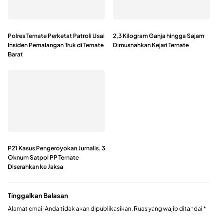
Polres Ternate Perketat Patroli Usai
2,3 Kilogram Ganja hingga Sajam
Insiden Pemalangan Truk di Ternate
Dimusnahkan Kejari Ternate
Barat
P21 Kasus Pengeroyokan Jurnalis, 3
Oknum Satpol PP Ternate
Diserahkan ke Jaksa
Tinggalkan Balasan
Alamat email Anda tidak akan dipublikasikan.
Ruas yang wajib ditandai
*