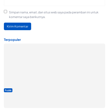
Simpan nama, email, dan situs web saya pada peramban ini untuk
komentar saya berikutnya.
Terpopuler
Publik
ABDESI Morotai Apresiasi Penyaluran ADD Rp3,13 Miliar untuk
88 Desa