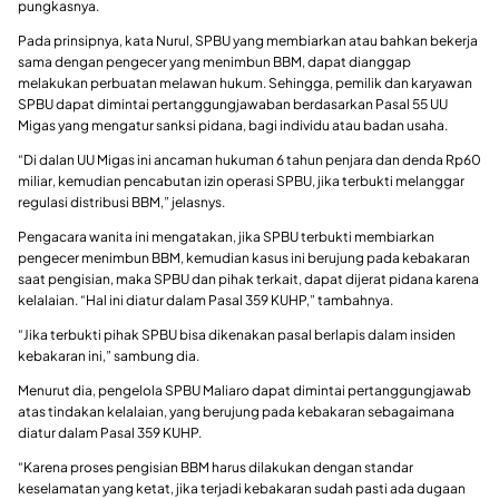
pungkasnya.
Pada prinsipnya, kata Nurul, SPBU yang membiarkan atau bahkan bekerja
sama dengan pengecer yang menimbun BBM, dapat dianggap
melakukan perbuatan melawan hukum. Sehingga, pemilik dan karyawan
SPBU dapat dimintai pertanggungjawaban berdasarkan Pasal 55 UU
Migas yang mengatur sanksi pidana, bagi individu atau badan usaha.
“Di dalan UU Migas ini ancaman hukuman 6 tahun penjara dan denda Rp60
miliar, kemudian pencabutan izin operasi SPBU, jika terbukti melanggar
regulasi distribusi BBM,” jelasnys.
Pengacara wanita ini mengatakan, jika SPBU terbukti membiarkan
pengecer menimbun BBM, kemudian kasus ini berujung pada kebakaran
saat pengisian, maka SPBU dan pihak terkait, dapat dijerat pidana karena
kelalaian. “Hal ini diatur dalam Pasal 359 KUHP,” tambahnya.
“Jika terbukti pihak SPBU bisa dikenakan pasal berlapis dalam insiden
kebakaran ini,” sambung dia.
Menurut dia, pengelola SPBU Maliaro dapat dimintai pertanggungjawab
atas tindakan kelalaian, yang berujung pada kebakaran sebagaimana
diatur dalam Pasal 359 KUHP.
“Karena proses pengisian BBM harus dilakukan dengan standar
keselamatan yang ketat, jika terjadi kebakaran sudah pasti ada dugaan