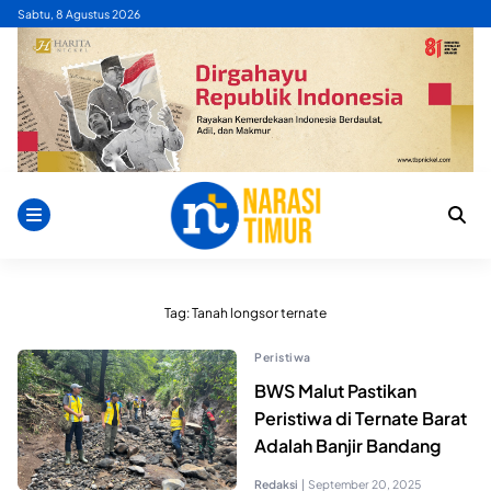
Skip
Sabtu, 8 Agustus 2026
to
content
Tag:
Tanah longsor ternate
Peristiwa
BWS Malut Pastikan
Peristiwa di Ternate Barat
Adalah Banjir Bandang
Redaksi
|
September 20, 2025