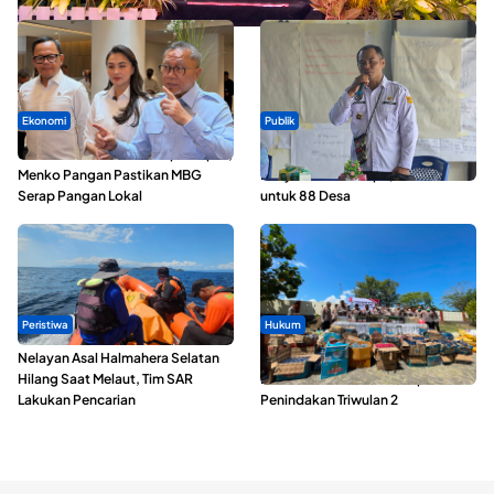
Ekonomi
Publik
SPPG di Maluku Utara Dipercepat,
ABDESI Morotai Apresiasi
Menko Pangan Pastikan MBG
Penyaluran ADD Rp3,13 Miliar
Serap Pangan Lokal
untuk 88 Desa
Peristiwa
Hukum
Nelayan Asal Halmahera Selatan
Polda Maluku Utara Musnahkan
Hilang Saat Melaut, Tim SAR
Ribuan Liter Miras Hasil Operasi
Lakukan Pencarian
Penindakan Triwulan 2