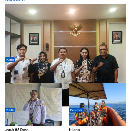
Publik
Dua Talenta Muda Ternate Wakili Maluku Utara di Gita Bahana
Nusantara 2026
Publik
Peristiwa
ABDESI Morotai Apresiasi
Dua Longboat Bertabrakan di
Penyaluran ADD Rp3,13 Miliar
Perairan Taliabu, Satu Nelayan
untuk 88 Desa
Hilang