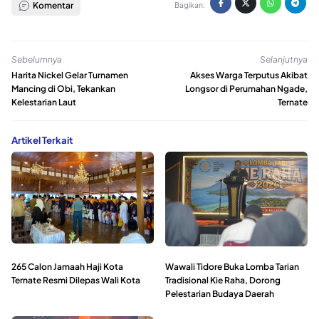
Komentar
Bagikan:
Sebelumnya
Selanjutnya
Harita Nickel Gelar Turnamen
Akses Warga Terputus Akibat
Mancing di Obi, Tekankan
Longsor di Perumahan Ngade,
Kelestarian Laut
Ternate
Artikel Terkait
265 Calon Jamaah Haji Kota
Wawali Tidore Buka Lomba Tarian
Ternate Resmi Dilepas Wali Kota
Tradisional Kie Raha, Dorong
Pelestarian Budaya Daerah