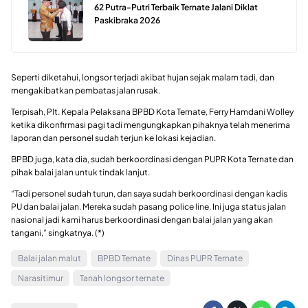
62 Putra-Putri Terbaik Ternate Jalani Diklat
Paskibraka 2026
Seperti diketahui, longsor terjadi akibat hujan sejak malam tadi, dan
mengakibatkan pembatas jalan rusak.
Terpisah, Plt. Kepala Pelaksana BPBD Kota Ternate, Ferry Hamdani Wolley
ketika dikonfirmasi pagi tadi mengungkapkan pihaknya telah menerima
laporan dan personel sudah terjun ke lokasi kejadian.
BPBD juga, kata dia, sudah berkoordinasi dengan PUPR Kota Ternate dan
pihak balai jalan untuk tindak lanjut.
“Tadi personel sudah turun, dan saya sudah berkoordinasi dengan kadis
PU dan balai jalan. Mereka sudah pasang police line. Ini juga status jalan
nasional jadi kami harus berkoordinasi dengan balai jalan yang akan
tangani,” singkatnya. (*)
Balai jalan malut
BPBD Ternate
Dinas PUPR Ternate
Narasitimur
Tanah longsor ternate