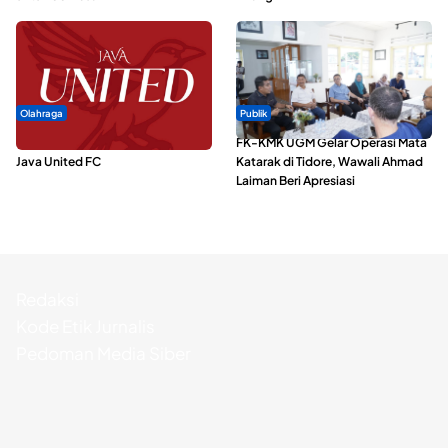
Olahraga
Publik
Dari Malut United Berubah Jadi
FK-KMK UGM Gelar Operasi Mata
Java United FC
Katarak di Tidore, Wawali Ahmad
Laiman Beri Apresiasi
Redaksi
Kode Etik Jurnalis
Pedoman Media Siber