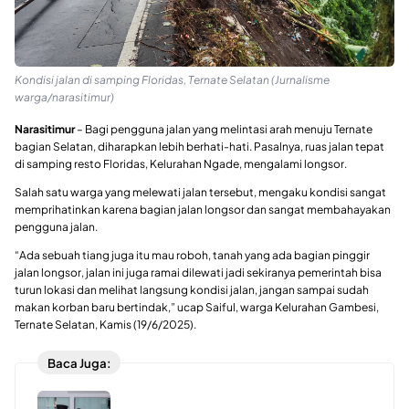
Kondisi jalan di samping Floridas, Ternate Selatan (Jurnalisme
warga/narasitimur)
Narasitimur
– Bagi pengguna jalan yang melintasi arah menuju Ternate
bagian Selatan, diharapkan lebih berhati-hati. Pasalnya, ruas jalan tepat
di samping resto Floridas, Kelurahan Ngade, mengalami longsor.
Salah satu warga yang melewati jalan tersebut, mengaku kondisi sangat
memprihatinkan karena bagian jalan longsor dan sangat membahayakan
pengguna jalan.
“Ada sebuah tiang juga itu mau roboh, tanah yang ada bagian pinggir
jalan longsor, jalan ini juga ramai dilewati jadi sekiranya pemerintah bisa
turun lokasi dan melihat langsung kondisi jalan, jangan sampai sudah
makan korban baru bertindak,” ucap Saiful, warga Kelurahan Gambesi,
Ternate Selatan, Kamis (19/6/2025).
Baca Juga: