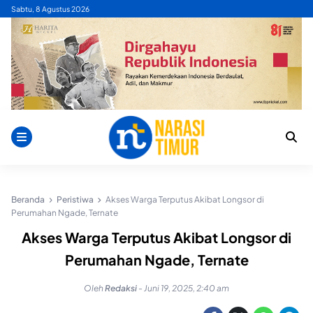
Skip
Sabtu, 8 Agustus 2026
to
content
Beranda
Peristiwa
Akses Warga Terputus Akibat Longsor di
Perumahan Ngade, Ternate
Akses Warga Terputus Akibat Longsor di
Perumahan Ngade, Ternate
Oleh
Redaksi
-
Juni 19, 2025, 2:40 am