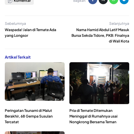
Komentar
Bagikan:
Sebelumnya
Selanjutnya
Waspada! Jalan di Ternate Ada
Nama Hamid Abdul Latif Masuk
yang Longsor
Bursa Sekda Tidore, PKB: Finalnya
di Wali Kota
Artikel Terkait
Peringatan Tsunami di Malut
Pria di Ternate Ditemukan
Berakhir, 68 Gempa Susulan
Meninggal di Rumahnya usai
Tercatat
Nongkrong Bersama Teman