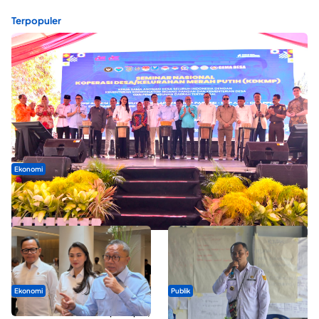
Terpopuler
Ekonomi
Seminar di Ternate, Mendes Perkuat Sinergi Percepatan
Kopdes Merah Putih
Ekonomi
Publik
SPPG di Maluku Utara Dipercepat,
ABDESI Morotai Apresiasi