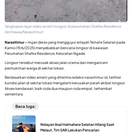
Tangkapan layar video amatir longsor di perumahan Shafira Residence
(Istimewa/Narasitimur)
Narasitimur –
Hujan deras yang mengguyur wilayah Ternate Selatan pada
Kamis (19/6/2025) menyebabkan bencana longsor di kawasan
Perumahan Shafira Residence, Kelurahan Ngade.
Longsor tersebut merusak akses jalan utama dan mengancam
permukiman warga di sekitar lokasi.
Berdasarkan video amatir yang diterima redaksi narasitimur.id, terlihat
kondisi jalan di sekitar lokasi mengalami kerusakan parah akibat longsor.
Akses kendaraan, baik roda dua maupun roda empat, terhambat
sementara.
Baca Juga:
Nelayan Asal Halmahera Selatan Hilang Saat
Melaut, Tim SAR Lakukan Pencarian