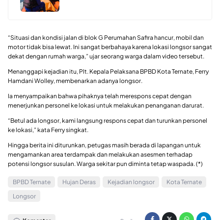
“Situasi dan kondisi jalan di blok G Perumahan Safira hancur, mobil dan
motor tidak bisa lewat. Ini sangat berbahaya karena lokasi longsor sangat
dekat dengan rumah warga,” ujar seorang warga dalam video tersebut.
Menanggapi kejadian itu, Plt. Kepala Pelaksana BPBD Kota Ternate, Ferry
Hamdani Wolley, membenarkan adanya longsor.
Ia menyampaikan bahwa pihaknya telah merespons cepat dengan
menerjunkan personel ke lokasi untuk melakukan penanganan darurat.
“Betul ada longsor, kami langsung respons cepat dan turunkan personel
ke lokasi,” kata Ferry singkat.
Hingga berita ini diturunkan, petugas masih berada di lapangan untuk
mengamankan area terdampak dan melakukan asesmen terhadap
potensi longsor susulan. Warga sekitar pun diminta tetap waspada. (*)
BPBD Ternate
Hujan Deras
Kejadian longsor
Kota Ternate
Longsor