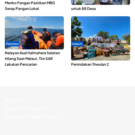
Menko Pangan Pastikan MBG
Penyaluran ADD Rp3,13 Miliar
Serap Pangan Lokal
untuk 88 Desa
Peristiwa
Hukum
Nelayan Asal Halmahera Selatan
Polda Maluku Utara Musnahkan
Hilang Saat Melaut, Tim SAR
Ribuan Liter Miras Hasil Operasi
Lakukan Pencarian
Penindakan Triwulan 2
Redaksi
Kode Etik Jurnalis
Pedoman Media Siber