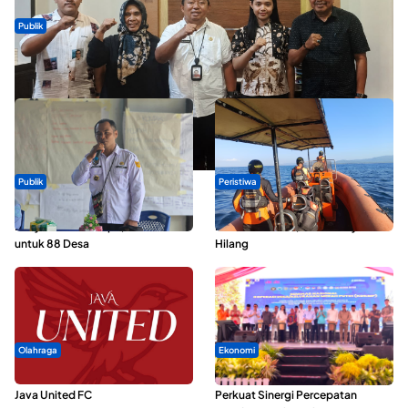
Publik
Dua Talenta Muda Ternate Wakili Maluku Utara di Gita Bahana
Nusantara 2026
Publik
Peristiwa
ABDESI Morotai Apresiasi
Dua Longboat Bertabrakan di
Penyaluran ADD Rp3,13 Miliar
Perairan Taliabu, Satu Nelayan
untuk 88 Desa
Hilang
Olahraga
Ekonomi
Dari Malut United Berubah Jadi
Seminar di Ternate, Mendes
Java United FC
Perkuat Sinergi Percepatan