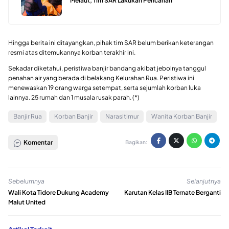
Melaut, Tim SAR Lakukan Pencarian
Hingga berita ini ditayangkan, pihak tim SAR belum berikan keterangan
resmi atas ditemukannya korban terakhir ini.
Sekadar diketahui, peristiwa banjir bandang akibat jebolnya tanggul
penahan air yang berada di belakang Kelurahan Rua. Peristiwa ini
menewaskan 19 orang warga setempat, serta sejumlah korban luka
lainnya. 25 rumah dan 1 musala rusak parah. (*)
Banjir Rua
Korban Banjir
Narasitimur
Wanita Korban Banjir
Komentar
Bagikan:
Sebelumnya
Selanjutnya
Wali Kota Tidore Dukung Academy
Karutan Kelas IIB Ternate Berganti
Malut United