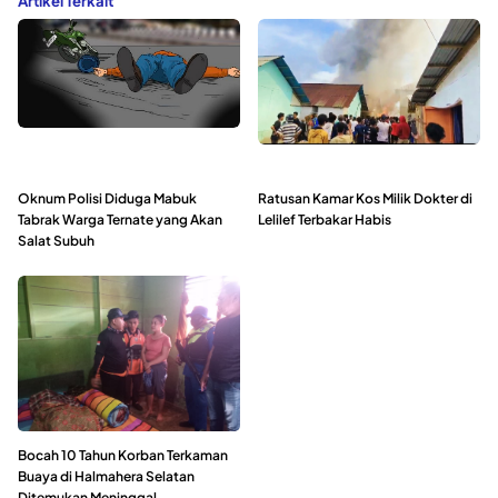
Artikel Terkait
Oknum Polisi Diduga Mabuk
Ratusan Kamar Kos Milik Dokter di
Tabrak Warga Ternate yang Akan
Lelilef Terbakar Habis
Salat Subuh
Bocah 10 Tahun Korban Terkaman
Buaya di Halmahera Selatan
Ditemukan Meninggal