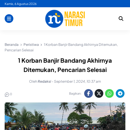
Skip
Kamis, 6 Agustus 2026
to
content
Beranda
Peristiwa
1 Korban Banjir Bandang Akhirnya Ditemukan,
Pencarian Selesai
1 Korban Banjir Bandang Akhirnya
Ditemukan, Pencarian Selesai
Oleh
Redaksi
-
September 1, 2024, 10:37 am
Bagikan:
0