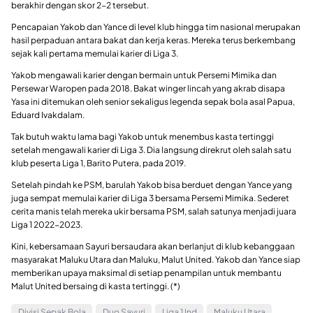
berakhir dengan skor 2-2 tersebut.
Pencapaian Yakob dan Yance di level klub hingga tim nasional merupakan
hasil perpaduan antara bakat dan kerja keras. Mereka terus berkembang
sejak kali pertama memulai karier di Liga 3.
Yakob mengawali karier dengan bermain untuk Persemi Mimika dan
Persewar Waropen pada 2018. Bakat winger lincah yang akrab disapa
Yasa ini ditemukan oleh senior sekaligus legenda sepak bola asal Papua,
Eduard Ivakdalam.
Tak butuh waktu lama bagi Yakob untuk menembus kasta tertinggi
setelah mengawali karier di Liga 3. Dia langsung direkrut oleh salah satu
klub peserta Liga 1, Barito Putera, pada 2019.
Setelah pindah ke PSM, barulah Yakob bisa berduet dengan Yance yang
juga sempat memulai karier di Liga 3 bersama Persemi Mimika. Sederet
cerita manis telah mereka ukir bersama PSM, salah satunya menjadi juara
Liga 1 2022-2023.
Kini, kebersamaan Sayuri bersaudara akan berlanjut di klub kebanggaan
masyarakat Maluku Utara dan Maluku, Malut United. Yakob dan Yance siap
memberikan upaya maksimal di setiap penampilan untuk membantu
Malut United bersaing di kasta tertinggi. (*)
Divisi Sepak Bola
Duo Sayuri
Liga 1 Ind
Maluku Utara