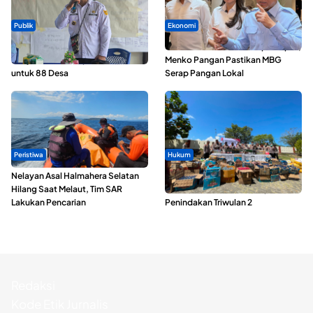
Publik
Ekonomi
ABDESI Morotai Apresiasi
SPPG di Maluku Utara Dipercepat,
Penyaluran ADD Rp3,13 Miliar
Menko Pangan Pastikan MBG
untuk 88 Desa
Serap Pangan Lokal
Peristiwa
Hukum
Nelayan Asal Halmahera Selatan
Polda Maluku Utara Musnahkan
Hilang Saat Melaut, Tim SAR
Ribuan Liter Miras Hasil Operasi
Lakukan Pencarian
Penindakan Triwulan 2
Redaksi
Kode Etik Jurnalis