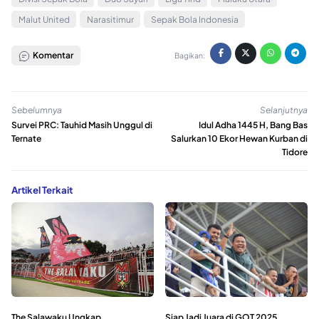
Malut United
Narasitimur
Sepak Bola Indonesia
Komentar
Bagikan:
Sebelumnya
Selanjutnya
Survei PRC: Tauhid Masih Unggul di
Idul Adha 1445 H, Bang Bas
Ternate
Salurkan 10 Ekor Hewan Kurban di
Tidore
Artikel Terkait
The Salawaku Ungkap
Siap Jadi Juara di GOT 2025,