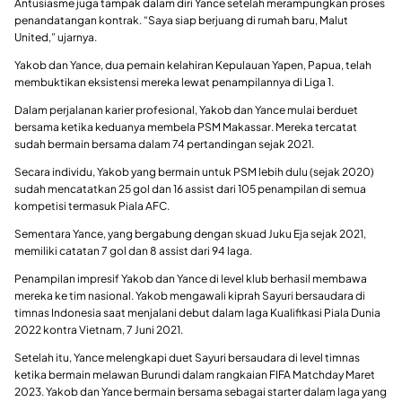
Antusiasme juga tampak dalam diri Yance setelah merampungkan proses
penandatangan kontrak. “Saya siap berjuang di rumah baru, Malut
United,” ujarnya.
Yakob dan Yance, dua pemain kelahiran Kepulauan Yapen, Papua, telah
membuktikan eksistensi mereka lewat penampilannya di Liga 1.
Dalam perjalanan karier profesional, Yakob dan Yance mulai berduet
bersama ketika keduanya membela PSM Makassar. Mereka tercatat
sudah bermain bersama dalam 74 pertandingan sejak 2021.
Secara individu, Yakob yang bermain untuk PSM lebih dulu (sejak 2020)
sudah mencatatkan 25 gol dan 16 assist dari 105 penampilan di semua
kompetisi termasuk Piala AFC.
Sementara Yance, yang bergabung dengan skuad Juku Eja sejak 2021,
memiliki catatan 7 gol dan 8 assist dari 94 laga.
Penampilan impresif Yakob dan Yance di level klub berhasil membawa
mereka ke tim nasional. Yakob mengawali kiprah Sayuri bersaudara di
timnas Indonesia saat menjalani debut dalam laga Kualifikasi Piala Dunia
2022 kontra Vietnam, 7 Juni 2021.
Setelah itu, Yance melengkapi duet Sayuri bersaudara di level timnas
ketika bermain melawan Burundi dalam rangkaian FIFA Matchday Maret
2023. Yakob dan Yance bermain bersama sebagai starter dalam laga yang