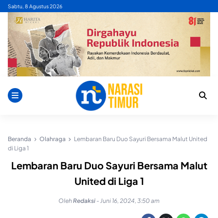
Skip
Sabtu, 8 Agustus 2026
to
content
Beranda
Olahraga
Lembaran Baru Duo Sayuri Bersama Malut United
di Liga 1
Lembaran Baru Duo Sayuri Bersama Malut
United di Liga 1
Oleh
Redaksi
-
Juni 16, 2024, 3:50 am