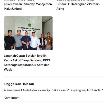
Kekecewaan Terhadap Manajemen
Pusam FC Datangkan 2 Pemain
Malut United
Asing
Langkah Cepat Setelah Terpilih,
Ketua Askot Tikep Gandeng BPJS
Ketenagakerjaan untuk Atlet dan
Wasit
Tinggalkan Balasan
Alamat email Anda tidak akan dipublikasikan.
Ruas yang wajib ditandai
*
Komentar
*