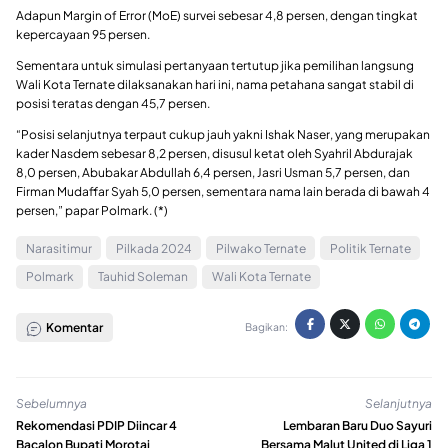
Adapun Margin of Error (MoE) survei sebesar 4,8 persen, dengan tingkat
kepercayaan 95 persen.
Sementara untuk simulasi pertanyaan tertutup jika pemilihan langsung
Wali Kota Ternate dilaksanakan hari ini, nama petahana sangat stabil di
posisi teratas dengan 45,7 persen.
“Posisi selanjutnya terpaut cukup jauh yakni Ishak Naser, yang merupakan
kader Nasdem sebesar 8,2 persen, disusul ketat oleh Syahril Abdurajak
8,0 persen, Abubakar Abdullah 6,4 persen, Jasri Usman 5,7 persen, dan
Firman Mudaffar Syah 5,0 persen, sementara nama lain berada di bawah 4
persen,” papar Polmark. (*)
Narasitimur
Pilkada 2024
Pilwako Ternate
Politik Ternate
Polmark
Tauhid Soleman
Wali Kota Ternate
Komentar
Bagikan:
Sebelumnya
Selanjutnya
Rekomendasi PDIP Diincar 4
Lembaran Baru Duo Sayuri
Bacalon Bupati Morotai
Bersama Malut United di Liga 1