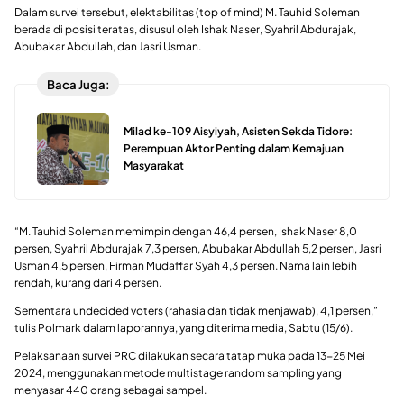
Dalam survei tersebut, elektabilitas (top of mind) M. Tauhid Soleman
berada di posisi teratas, disusul oleh Ishak Naser, Syahril Abdurajak,
Abubakar Abdullah, dan Jasri Usman.
Baca Juga:
Milad ke-109 Aisyiyah, Asisten Sekda Tidore:
Perempuan Aktor Penting dalam Kemajuan
Masyarakat
“M. Tauhid Soleman memimpin dengan 46,4 persen, Ishak Naser 8,0
persen, Syahril Abdurajak 7,3 persen, Abubakar Abdullah 5,2 persen, Jasri
Usman 4,5 persen, Firman Mudaffar Syah 4,3 persen. Nama lain lebih
rendah, kurang dari 4 persen.
Sementara undecided voters (rahasia dan tidak menjawab), 4,1 persen,”
tulis Polmark dalam laporannya, yang diterima media, Sabtu (15/6).
Pelaksanaan survei PRC dilakukan secara tatap muka pada 13-25 Mei
2024, menggunakan metode multistage random sampling yang
menyasar 440 orang sebagai sampel.