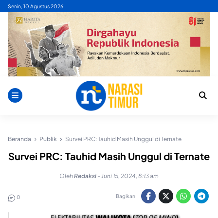
Skip
Senin, 10 Agustus 2026
to
content
Beranda
Publik
Survei PRC: Tauhid Masih Unggul di Ternate
Survei PRC: Tauhid Masih Unggul di Ternate
Oleh
Redaksi
-
Juni 15, 2024, 8:13 am
Bagikan:
0