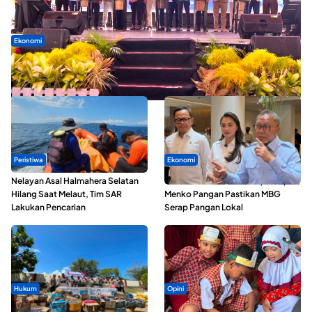
Ekonomi
Seminar di Ternate, Mendes Perkuat Sinergi Percepatan
Kopdes Merah Putih
Peristiwa
Ekonomi
Nelayan Asal Halmahera Selatan
SPPG di Maluku Utara Dipercepat,
Hilang Saat Melaut, Tim SAR
Menko Pangan Pastikan MBG
Lakukan Pencarian
Serap Pangan Lokal
Hukum
Opini
Polda Maluku Utara Musnahkan
Tak Sekadar Memarut Kelapa,