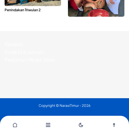
Ribuan Liter Miras Hasil Operasi
Kukuran Tongole Jadi Media
Penindakan Triwulan 2
Belajar Etnosains
Redaksi
Kode Etik Jurnalis
Pedoman Media Siber
Copyright ©
NarasiTimur
- 2026