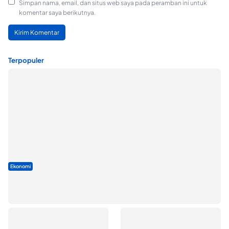
Simpan nama, email, dan situs web saya pada peramban ini untuk
komentar saya berikutnya.
Terpopuler
Ekonomi
Seminar di Ternate, Mendes Perkuat Sinergi Percepatan
Kopdes Merah Putih