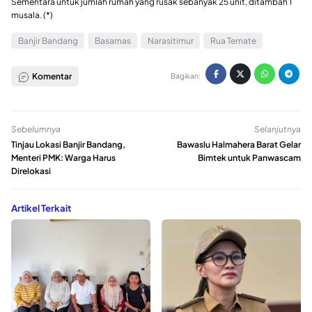
Sementara untuk jumlah rumah yang rusak sebanyak 25 unit, ditambah 1
musala. (*)
Banjir Bandang
Basarnas
Narasitimur
Rua Ternate
Komentar
Bagikan:
Sebelumnya
Selanjutnya
Tinjau Lokasi Banjir Bandang,
Bawaslu Halmahera Barat Gelar
Menteri PMK: Warga Harus
Bimtek untuk Panwascam
Direlokasi
Artikel Terkait