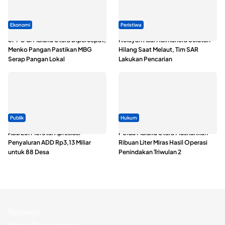
Ekonomi
Peristiwa
SPPG di Maluku Utara Dipercepat,
Nelayan Asal Halmahera Selatan
Menko Pangan Pastikan MBG
Hilang Saat Melaut, Tim SAR
Serap Pangan Lokal
Lakukan Pencarian
Publik
Hukum
ABDESI Morotai Apresiasi
Polda Maluku Utara Musnahkan
Penyaluran ADD Rp3,13 Miliar
Ribuan Liter Miras Hasil Operasi
untuk 88 Desa
Penindakan Triwulan 2
Redaksi
Kode Etik Jurnalis