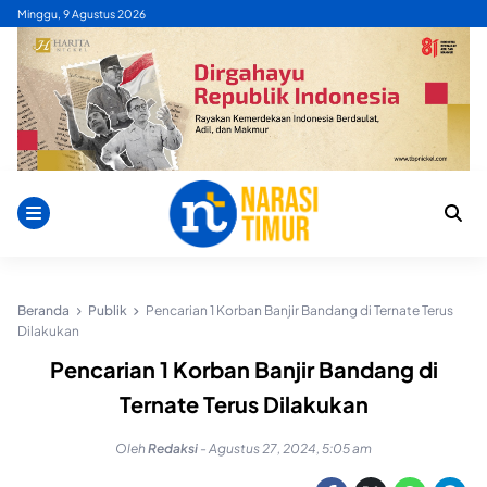
Skip
Minggu, 9 Agustus 2026
to
content
Beranda
Publik
Pencarian 1 Korban Banjir Bandang di Ternate Terus
Dilakukan
Pencarian 1 Korban Banjir Bandang di
Ternate Terus Dilakukan
Oleh
Redaksi
-
Agustus 27, 2024, 5:05 am