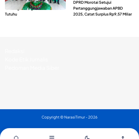
Camat Morselbar Resmikan
DPRD Morotai Setujui
Gedung Serbaguna GMIH Elim
Pertanggungjawaban APBD
Tutuhu
2025, Catat Surplus Rp9,57 Miliar
Redaksi
Kode Etik Jurnalis
Pedoman Media Siber
Copyright ©
NarasiTimur
- 2026