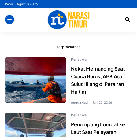
Skip
Rabu, 5 Agustus 2026
to
content
Tag:
Basarnas
Peristiwa
Nekat Memancing Saat
Cuaca Buruk, ABK Asal
Sulut Hilang di Perairan
Haltim
Angga Kadir
|
Juni 25, 2026
Peristiwa
Penumpang Lompat ke
Laut Saat Pelayaran