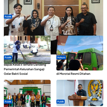
Publik
Dua Talenta Muda Ternate Wakili Maluku Utara di Gita Bahana
Nusantara 2026
Publik
Hukum
Bapas Kelas II Ternate Gandeng
Oknum ASN yang Diduga Lakukan
Pemerintah Kelurahan Sangaji
Pelecehan Terhadap 5 Siswa SMA
Gelar Bakti Sosial
di Morotai Resmi Ditahan
Publik
Publik