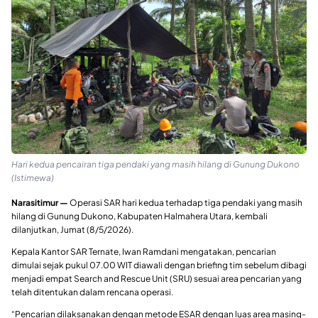
Hari kedua pencairan tiga pendaki yang masih hilang di Gunung Dukono
(Istimewa)
Narasitimur —
Operasi SAR hari kedua terhadap tiga pendaki yang masih
hilang di Gunung Dukono, Kabupaten Halmahera Utara, kembali
dilanjutkan, Jumat (8/5/2026).
Kepala Kantor SAR Ternate, Iwan Ramdani mengatakan, pencarian
dimulai sejak pukul 07.00 WIT diawali dengan briefing tim sebelum dibagi
menjadi empat Search and Rescue Unit (SRU) sesuai area pencarian yang
telah ditentukan dalam rencana operasi.
“Pencarian dilaksanakan dengan metode ESAR dengan luas area masing-