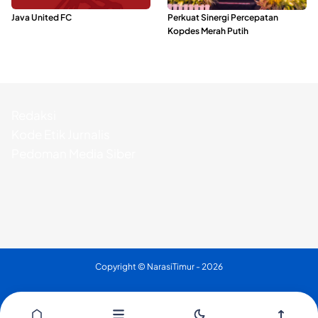
Dari Malut United Berubah Jadi
Seminar di Ternate, Mendes
Java United FC
Perkuat Sinergi Percepatan
Kopdes Merah Putih
Redaksi
Kode Etik Jurnalis
Pedoman Media Siber
Copyright ©
NarasiTimur
- 2026