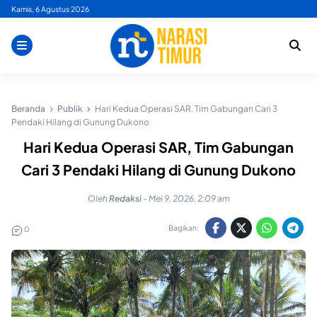
Skip
Kamis, 6 Agustus 2026
to
content
Beranda
Publik
Hari Kedua Operasi SAR, Tim Gabungan Cari 3
Pendaki Hilang di Gunung Dukono
Hari Kedua Operasi SAR, Tim Gabungan
Cari 3 Pendaki Hilang di Gunung Dukono
Oleh
Redaksi
-
Mei 9, 2026, 2:09 am
Bagikan:
0