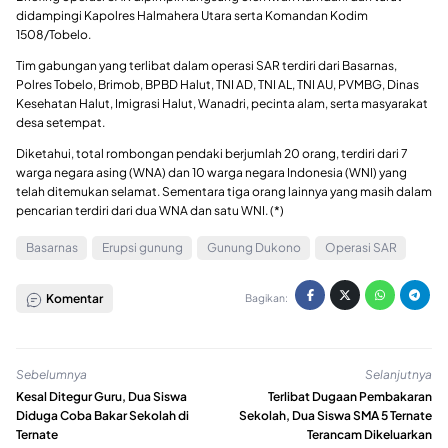
didampingi Kapolres Halmahera Utara serta Komandan Kodim
1508/Tobelo.
Tim gabungan yang terlibat dalam operasi SAR terdiri dari Basarnas,
Polres Tobelo, Brimob, BPBD Halut, TNI AD, TNI AL, TNI AU, PVMBG, Dinas
Kesehatan Halut, Imigrasi Halut, Wanadri, pecinta alam, serta masyarakat
desa setempat.
Diketahui, total rombongan pendaki berjumlah 20 orang, terdiri dari 7
warga negara asing (WNA) dan 10 warga negara Indonesia (WNI) yang
telah ditemukan selamat. Sementara tiga orang lainnya yang masih dalam
pencarian terdiri dari dua WNA dan satu WNI. (*)
Basarnas
Erupsi gunung
Gunung Dukono
Operasi SAR
Komentar
Bagikan:
Sebelumnya
Selanjutnya
Kesal Ditegur Guru, Dua Siswa
Terlibat Dugaan Pembakaran
Diduga Coba Bakar Sekolah di
Sekolah, Dua Siswa SMA 5 Ternate
Ternate
Terancam Dikeluarkan