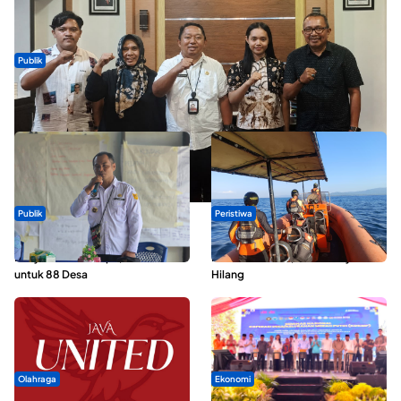
Publik
Dua Talenta Muda Ternate Wakili Maluku Utara di Gita Bahana
Nusantara 2026
Publik
Peristiwa
ABDESI Morotai Apresiasi
Dua Longboat Bertabrakan di
Penyaluran ADD Rp3,13 Miliar
Perairan Taliabu, Satu Nelayan
untuk 88 Desa
Hilang
Olahraga
Ekonomi