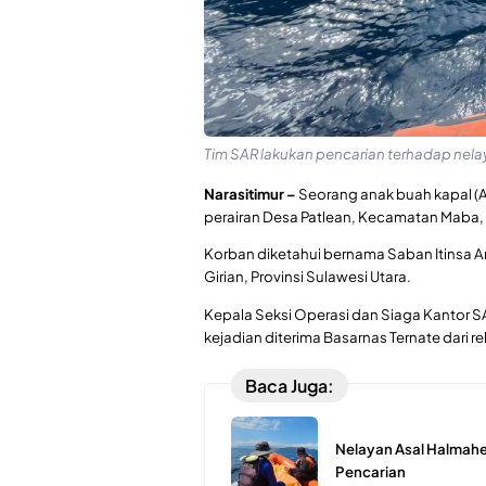
Tim SAR lakukan pencarian terhadap nelay
Narasitimur –
Seorang anak buah kapal (A
perairan Desa Patlean, Kecamatan Maba,
Korban diketahui bernama Saban Itinsa A
Girian, Provinsi Sulawesi Utara.
Kepala Seksi Operasi dan Siaga Kantor S
kejadian diterima Basarnas Ternate dari 
Baca Juga:
Nelayan Asal Halmahe
Pencarian