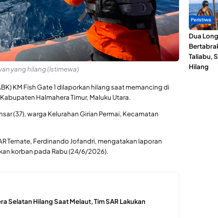
Peristiwa
Dua Lon
Bertabrak
Taliabu, 
Hilang
an yang hilang (Istimewa)
BK) KM Fish Gate 1 dilaporkan hilang saat memancing di
 Kabupaten Halmahera Timur, Maluku Utara.
nsar (37), warga Kelurahan Girian Permai, Kecamatan
AR Ternate, Ferdinando Jofandri, mengatakan laporan
rekan korban pada Rabu (24/6/2026).
ra Selatan Hilang Saat Melaut, Tim SAR Lakukan