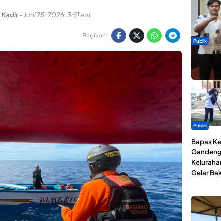
 Kadir
-
Juni 25, 2026, 3:51 am
Bagikan:
Publik
Dua Talen
Gita Bah
Publik
Bapas Kel
Gandeng
Keluraha
Gelar Bak