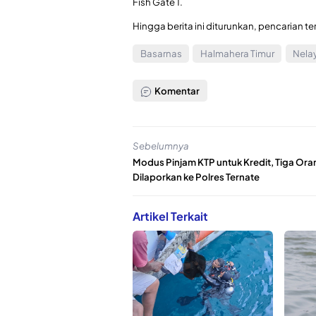
Fish Gate 1.
Hingga berita ini diturunkan, pencarian te
Basarnas
Halmahera Timur
Nela
Komentar
Sebelumnya
Modus Pinjam KTP untuk Kredit, Tiga Ora
Dilaporkan ke Polres Ternate
Artikel Terkait