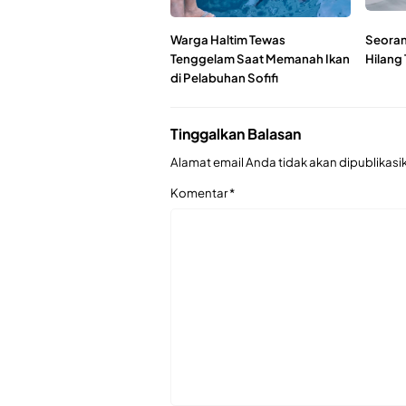
Warga Haltim Tewas
Seoran
Tenggelam Saat Memanah Ikan
Hilang 
di Pelabuhan Sofifi
Tinggalkan Balasan
Alamat email Anda tidak akan dipublikasi
Komentar
*