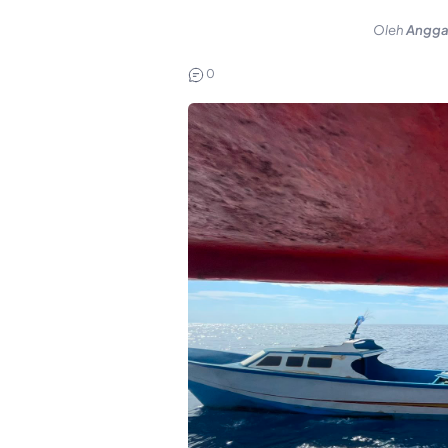
Oleh
Angga
0