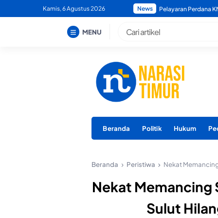
Skip
Kamis, 6 Agustus 2026
News
Polda Maluku Utara M
to
content
MENU
Beranda
Politik
Hukum
Pe
Beranda
Peristiwa
Nekat Memancing S
Nekat Memancing S
Sulut Hilan