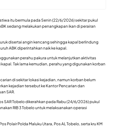
stiwa itu bermula pada Senin (22/6/2026) sekitar pukul
 ABK sedang melakukan penangkapan ikan di perairan
buruk disertai angin kencang sehingga kapal berlindung
ruh ABK diperintahkan naik ke kapal.
gunakan perahu pakura untuk melanjutkan aktivitas
isi kapal. Tak lama kemudian, perahu yang digunakan korban
arian di sekitar lokasi kejadian, namun korban belum
kan kejadian tersebut ke Kantor Pencarian dan
uan SAR.
 Pos SAR Tobelo dikerahkan pada Rabu (24/6/2026) pukul
unakan RIB 3 Tobelo untuk melaksanakan operasi
os Polair Polda Maluku Utara, Pos AL Tobelo, serta kru KM