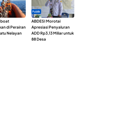
Publik
gboat
ABDESI Morotai
an di Perairan
Apresiasi Penyaluran
Satu Nelayan
ADD Rp3,13 Miliar untuk
88 Desa