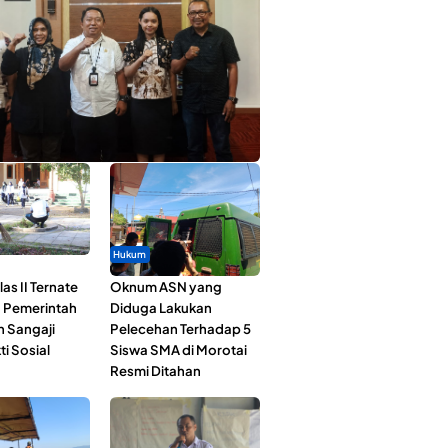
ta Muda Ternate Wakili Maluku Utara di
ana Nusantara 2026
Hukum
as II Ternate
Oknum ASN yang
 Pemerintah
Diduga Lakukan
n Sangaji
Pelecehan Terhadap 5
ti Sosial
Siswa SMA di Morotai
Resmi Ditahan