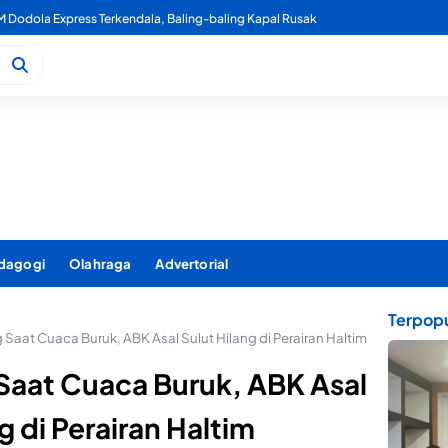
usnahkan Ribuan Liter Miras Hasil Operasi Penindakan Triwulan 2
dagogi
Olahraga
Advertorial
Terpopu
aat Cuaca Buruk, ABK Asal Sulut Hilang di Perairan Haltim
aat Cuaca Buruk, ABK Asal
g di Perairan Haltim