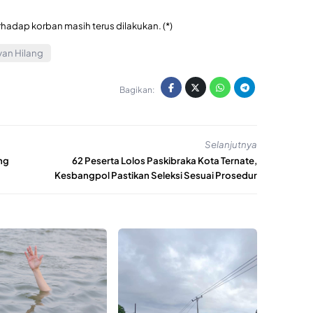
rhadap korban masih terus dilakukan. (*)
yan Hilang
Bagikan:
Selanjutnya
ng
62 Peserta Lolos Paskibraka Kota Ternate,
Kesbangpol Pastikan Seleksi Sesuai Prosedur