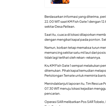
Berdasarkan informasi yang diterima, peri
22.00 WIT saat KM Fish Gate 1 dengan 12
sekitar Desa Patlean.
Saat itu, cuaca di lokasi dilaporkan mem
dengan mengikat kapal pada ponton. Selu
Namun, korban tetap memaksa turun meng
memancing sekitar satu mil laut dari pos
tidak lagi terlihat oleh rekan-rekannya.
Kru KM Fish Gate 1 sempat melakukan penc
ditemukan. Pihak kapal kemudian melapor
Pertolongan Ternate untuk meminta bant
Menindaklanjuti laporan itu, Tim Rescue
07.30 WIT menuju lokasi kejadian mengg
pencarian.
Operasi SAR melibatkan Pos SAR Tobelo, P