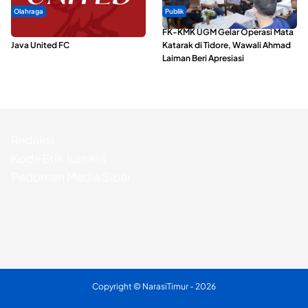
Olahraga
Publik
Dari Malut United Berubah Jadi
FK-KMK UGM Gelar Operasi Mata
Java United FC
Katarak di Tidore, Wawali Ahmad
Laiman Beri Apresiasi
Redaksi
Kode Etik Jurnalis
Pedoman Media Siber
Copyright ©
NarasiTimur
- 2026