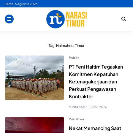
Skip
Kamis, 6 Agustus 2026
to
content
Tag:
Halmahera Timur
Publik
PT Feni Haltim Tegaskan
Komitmen Kepatuhan
Ketenagakerjaan dan
Perkuat Pengawasan
Kontraktor
Yunita Kadir
|
Juli 22, 2026
Peristiwa
Nekat Memancing Saat