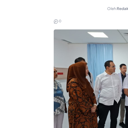
Oleh
Redak
0