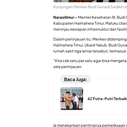
Kunjungan Menkes Budi Gunadi Sadikin d
Narasitimur –
Menteri Kesehatan RI, Budi
Kabupaten Halmahera Timur, Maluku Utara
meninjau kesiapan infrastruktur dan fas
Dalam peninjauan itu, Menkes didampingi 
Halmahera Timur, Ubaid Yakub. Budi Guna
rumah sakit tiga lantai tersebut, termasuk
“Kita cek satu per satu agar bisa mengetah
sela peninjauan.
Baca Juga:
62 Putra-Putri Terbaik
Ia menekankan pentingnya pemeriksaan se