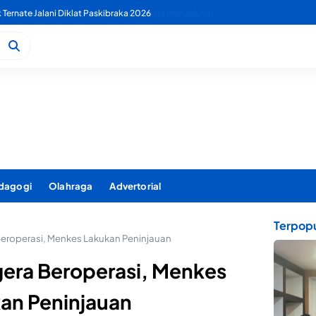
 PDAM Benahi Pelayanan Air Bersih Secara Menyeluruh
dagogi
Olahraga
Advertorial
Terpopu
roperasi, Menkes Lakukan Peninjauan
era Beroperasi, Menkes
an Peninjauan