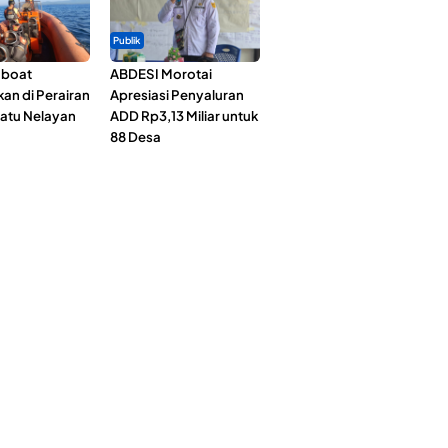
Publik
gboat
ABDESI Morotai
an di Perairan
Apresiasi Penyaluran
Satu Nelayan
ADD Rp3,13 Miliar untuk
88 Desa