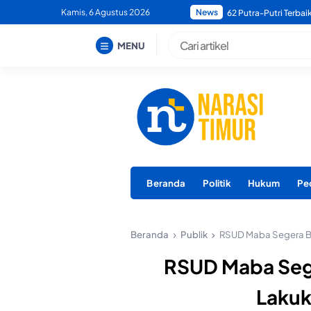
Skip
Kamis, 6 Agustus 2026
News
Bupati Morotai Minta
to
content
MENU
Beranda
Politik
Hukum
Pe
Beranda
Publik
RSUD Maba Segera Be
RSUD Maba Seg
Lakuk