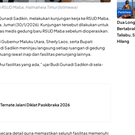
i RSUD Maba, Halmahera Timur (Istimewa)
Peristiwa
 Gunadi Sadikin, melakukan kunjungan kerja ke RSUD Maba,
Dua Lon
, Jumat (30/1/2026). Kunjungan tersebut dilakukan untuk
Bertabrak
ilitas medis gedung baru RSUD Maba sebelum dioperasikan.
Taliabu, 
Hilang
Gubernur Maluku Utara, Sherly Laos, serta Bupati
di Sadikin meninjau langsung setiap ruangan di gedung
 ruang rawat inap dan fasilitas penunjang lainnya.
ui fasilitas yang ada,” ujar Budi Gunadi Sadikin di sela-
 Ternate Jalani Diklat Paskibraka 2026
cara detail guna memastikan seluruh fasilitas memenuhi