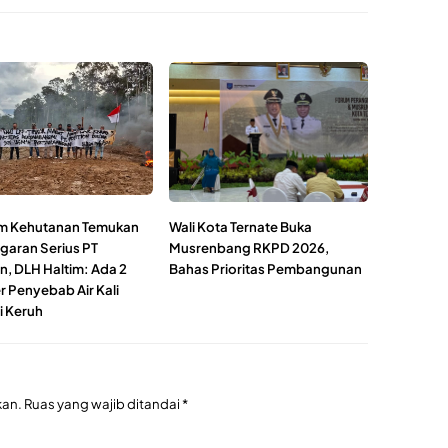
m Kehutanan Temukan
Wali Kota Ternate Buka
garan Serius PT
Musrenbang RKPD 2026,
n, DLH Haltim: Ada 2
Bahas Prioritas Pembangunan
 Penyebab Air Kali
i Keruh
kan.
Ruas yang wajib ditandai
*