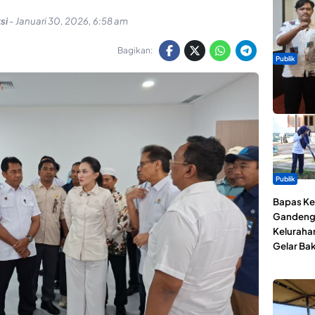
si
-
Januari 30, 2026, 6:58 am
Bagikan:
Publik
Dua Talen
Gita Bah
Publik
Bapas Kel
Gandeng
Keluraha
Gelar Bak