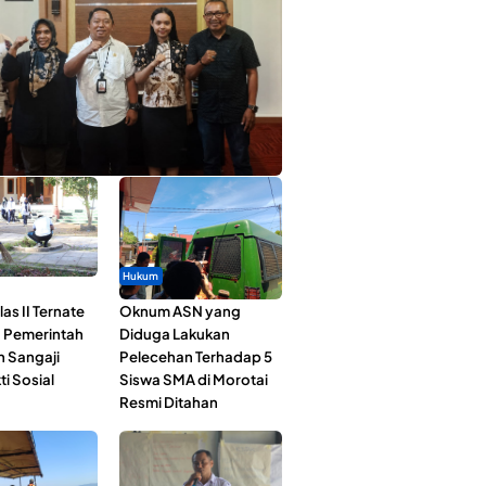
ta Muda Ternate Wakili Maluku Utara di
ana Nusantara 2026
Hukum
as II Ternate
Oknum ASN yang
 Pemerintah
Diduga Lakukan
n Sangaji
Pelecehan Terhadap 5
ti Sosial
Siswa SMA di Morotai
Resmi Ditahan