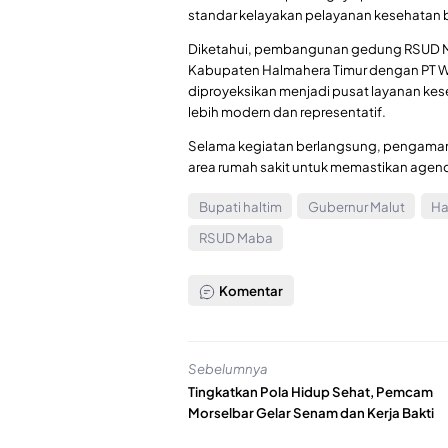
standar kelayakan pelayanan kesehatan 
Diketahui, pembangunan gedung RSUD Ma
Kabupaten Halmahera Timur dengan PT WI
diproyeksikan menjadi pusat layanan kes
lebih modern dan representatif.
Selama kegiatan berlangsung, pengamanan 
area rumah sakit untuk memastikan agend
Bupati haltim
Gubernur Malut
Ha
RSUD Maba
Komentar
Sebelumnya
Tingkatkan Pola Hidup Sehat, Pemcam
Morselbar Gelar Senam dan Kerja Bakti