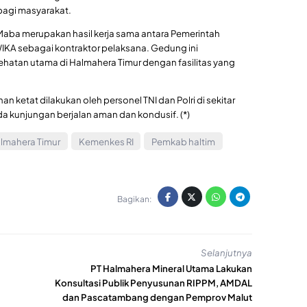
bagi masyarakat.
ba merupakan hasil kerja sama antara Pemerintah
KA sebagai kontraktor pelaksana. Gedung ini
ehatan utama di Halmahera Timur dengan fasilitas yang
ketat dilakukan oleh personel TNI dan Polri di sekitar
a kunjungan berjalan aman dan kondusif. (*)
lmahera Timur
Kemenkes RI
Pemkab haltim
Bagikan:
Selanjutnya
PT Halmahera Mineral Utama Lakukan
Konsultasi Publik Penyusunan RIPPM, AMDAL
dan Pascatambang dengan Pemprov Malut