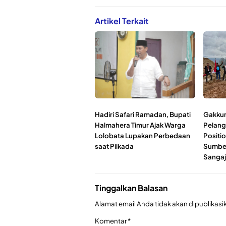
Artikel Terkait
Hadiri Safari Ramadan, Bupati
Gakku
Halmahera Timur Ajak Warga
Pelang
Lolobata Lupakan Perbedaan
Positio
saat Pilkada
Sumber
Sangaj
Tinggalkan Balasan
Alamat email Anda tidak akan dipublikasi
Komentar
*