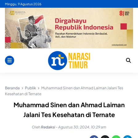
Skip
Minggu, 9 Agustus 2026
to
content
Beranda
Publik
Muhammad Sinen dan Ahmad Laiman Jalani Tes
Kesehatan di Ternate
Muhammad Sinen dan Ahmad Laiman
Jalani Tes Kesehatan di Ternate
Oleh
Redaksi
-
Agustus 30, 2024, 10:29 am