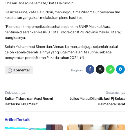
Chasan Boesoirie Ternate,” kata Hairuddin.
Hasil tes urine, kata Hairuddin, menunggu tim BNNP Malut bersama tim
kesehatan yang akan melakukan pleno hasil tes.
“Pleno dari tim pemeriksa kesehatan dan tim BNNP Maluku Utara,
nantinya diserahkan ke KPU Kota Tidore dan KPU Provinsi Maluku Utara,”
pungkasnya.
Selain Muhammad Sinen dan Ahmad Laiman, ada juga sejumlah bakal
calon kepala daerah lainnya yang juga menjalani tes urine, sebagai
persyaratan pendaftaran Pilkada tahun 2024. (*)
Komentar
Bagikan:
Sebelumnya
Selanjutnya
Sultan Tidore dan Asrul Resmi
Julius Marau Dilantik Jadi Pj Sekda
Daftar ke KPU Malut
Halmahera Barat
Artikel Terkait