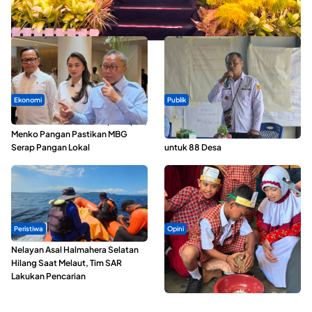
Seminar di Ternate, Mendes Perkuat Sinergi Percepatan
Kopdes Merah Putih
Ekonomi
Publik
SPPG di Maluku Utara Dipercepat,
ABDESI Morotai Apresiasi
Menko Pangan Pastikan MBG
Penyaluran ADD Rp3,13 Miliar
Serap Pangan Lokal
untuk 88 Desa
Peristiwa
Opini
Nelayan Asal Halmahera Selatan
Tak Sekadar Memarut Kelapa,
Hilang Saat Melaut, Tim SAR
Kukuran Tongole Jadi Media
Lakukan Pencarian
Belajar Etnosains