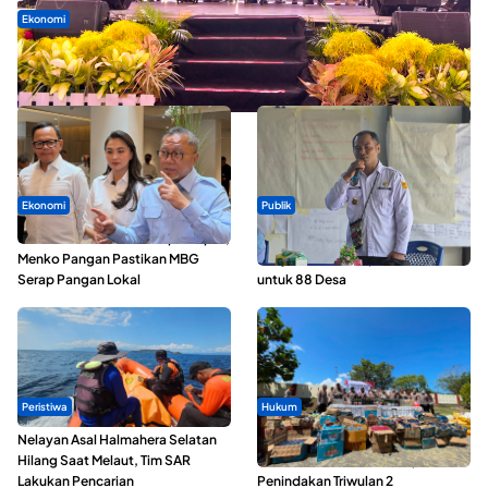
Ekonomi
Seminar di Ternate, Mendes Perkuat Sinergi Percepatan
Kopdes Merah Putih
Ekonomi
Publik
SPPG di Maluku Utara Dipercepat,
ABDESI Morotai Apresiasi
Menko Pangan Pastikan MBG
Penyaluran ADD Rp3,13 Miliar
Serap Pangan Lokal
untuk 88 Desa
Peristiwa
Hukum
Nelayan Asal Halmahera Selatan
Polda Maluku Utara Musnahkan
Hilang Saat Melaut, Tim SAR
Ribuan Liter Miras Hasil Operasi
Lakukan Pencarian
Penindakan Triwulan 2