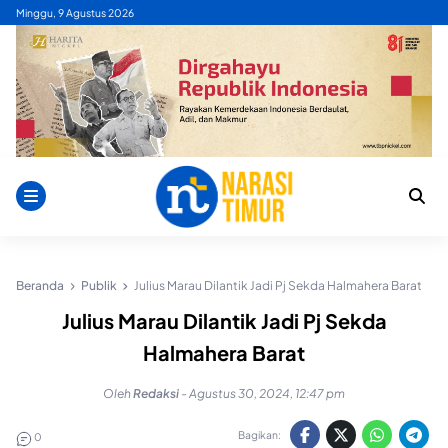
Skip
Minggu, 9 Agustus 2026
to
content
Beranda
Publik
Julius Marau Dilantik Jadi Pj Sekda Halmahera Barat
Julius Marau Dilantik Jadi Pj Sekda
Halmahera Barat
Oleh
Redaksi
-
Agustus 30, 2024, 12:47 pm
Bagikan:
0