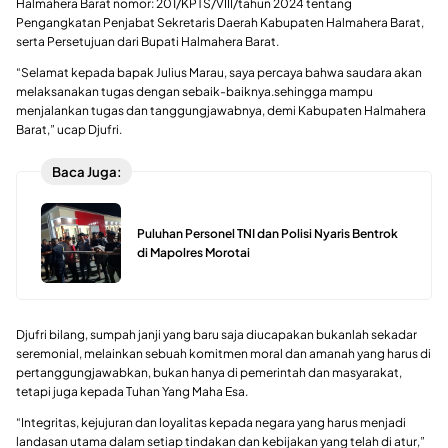
Halmahera Barat nomor: 201/KPTS/VIII/tahun 2024 tentang
Pengangkatan Penjabat Sekretaris Daerah Kabupaten Halmahera Barat,
serta Persetujuan dari Bupati Halmahera Barat.
“Selamat kepada bapak Julius Marau, saya percaya bahwa saudara akan
melaksanakan tugas dengan sebaik-baiknya.sehingga mampu
menjalankan tugas dan tanggungjawabnya, demi Kabupaten Halmahera
Barat,” ucap Djufri.
Baca Juga:
Puluhan Personel TNI dan Polisi Nyaris Bentrok
di Mapolres Morotai
Djufri bilang, sumpah janji yang baru saja diucapakan bukanlah sekadar
seremonial, melainkan sebuah komitmen moral dan amanah yang harus di
pertanggungjawabkan, bukan hanya di pemerintah dan masyarakat,
tetapi juga kepada Tuhan Yang Maha Esa.
“Integritas, kejujuran dan loyalitas kepada negara yang harus menjadi
landasan utama dalam setiap tindakan dan kebijakan yang telah di atur,”