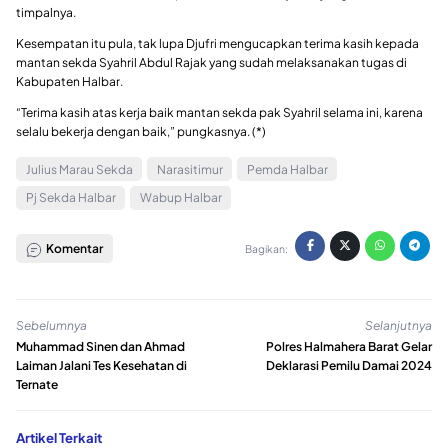
timpalnya.
Kesempatan itu pula, tak lupa Djufri mengucapkan terima kasih kepada
mantan sekda Syahril Abdul Rajak yang sudah melaksanakan tugas di
Kabupaten Halbar.
“Terima kasih atas kerja baik mantan sekda pak Syahril selama ini, karena
selalu bekerja dengan baik,” pungkasnya. (*)
Julius Marau Sekda
Narasitimur
Pemda Halbar
Pj Sekda Halbar
Wabup Halbar
Komentar
Bagikan:
Sebelumnya
Selanjutnya
Muhammad Sinen dan Ahmad
Polres Halmahera Barat Gelar
Laiman Jalani Tes Kesehatan di
Deklarasi Pemilu Damai 2024
Ternate
Artikel Terkait