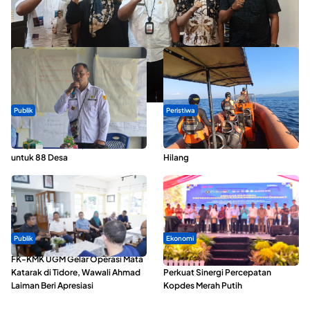
Dua Talenta Muda Ternate Wakili Maluku Utara di Gita Bahana
Nusantara 2026
Publik
Peristiwa
ABDESI Morotai Apresiasi
Dua Longboat Bertabrakan di
Penyaluran ADD Rp3,13 Miliar
Perairan Taliabu, Satu Nelayan
untuk 88 Desa
Hilang
Publik
Ekonomi
FK-KMK UGM Gelar Operasi Mata
Seminar di Ternate, Mendes
Katarak di Tidore, Wawali Ahmad
Perkuat Sinergi Percepatan
Laiman Beri Apresiasi
Kopdes Merah Putih