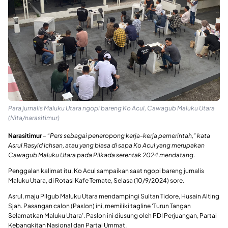
Para jurnalis Maluku Utara ngopi bareng Ko Acul, Cawagub Maluku Utara
(Nita/narasitimur)
Narasitimur
–
“Pers sebagai peneropong kerja-kerja pemerintah,” kata
Asrul Rasyid Ichsan, atau yang biasa di sapa Ko Acul yang merupakan
Cawagub Maluku Utara pada Pilkada serentak 2024 mendatang.
Penggalan kalimat itu, Ko Acul sampaikan saat ngopi bareng jurnalis
Maluku Utara, di Rotasi Kafe Ternate, Selasa (10/9/2024) sore.
Asrul, maju Pilgub Maluku Utara mendampingi Sultan Tidore, Husain Alting
Sjah. Pasangan calon (Paslon) ini, memiliki tagline ‘Turun Tangan
Selamatkan Maluku Utara’. Paslon ini diusung oleh PDI Perjuangan, Partai
Kebangkitan Nasional dan Partai Ummat.