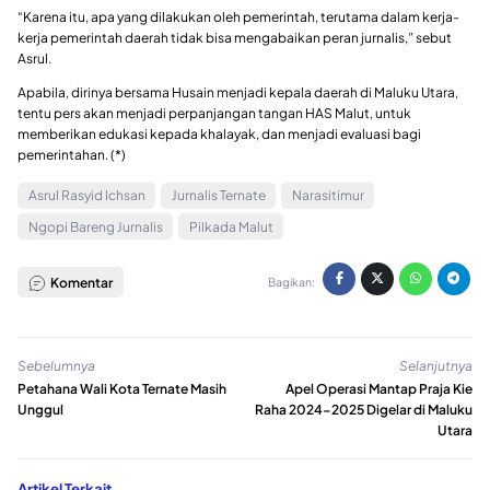
“Karena itu, apa yang dilakukan oleh pemerintah, terutama dalam kerja-
kerja pemerintah daerah tidak bisa mengabaikan peran jurnalis,” sebut
Asrul.
Apabila, dirinya bersama Husain menjadi kepala daerah di Maluku Utara,
tentu pers akan menjadi perpanjangan tangan HAS Malut, untuk
memberikan edukasi kepada khalayak, dan menjadi evaluasi bagi
pemerintahan. (*)
Asrul Rasyid Ichsan
Jurnalis Ternate
Narasitimur
Ngopi Bareng Jurnalis
Pilkada Malut
Komentar
Bagikan:
Sebelumnya
Selanjutnya
Petahana Wali Kota Ternate Masih
Apel Operasi Mantap Praja Kie
Unggul
Raha 2024-2025 Digelar di Maluku
Utara
Artikel Terkait