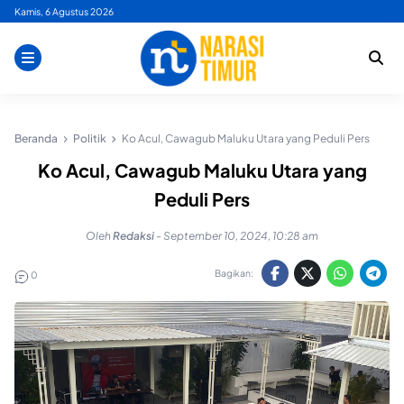
Skip
Kamis, 6 Agustus 2026
to
content
Beranda
Politik
Ko Acul, Cawagub Maluku Utara yang Peduli Pers
Ko Acul, Cawagub Maluku Utara yang
Peduli Pers
Oleh
Redaksi
-
September 10, 2024, 10:28 am
Bagikan:
0