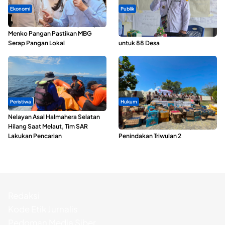
Ekonomi
Publik
SPPG di Maluku Utara Dipercepat,
ABDESI Morotai Apresiasi
Menko Pangan Pastikan MBG
Penyaluran ADD Rp3,13 Miliar
Serap Pangan Lokal
untuk 88 Desa
Peristiwa
Hukum
Nelayan Asal Halmahera Selatan
Polda Maluku Utara Musnahkan
Hilang Saat Melaut, Tim SAR
Ribuan Liter Miras Hasil Operasi
Lakukan Pencarian
Penindakan Triwulan 2
Redaksi
Kode Etik Jurnalis
Pedoman Media Siber