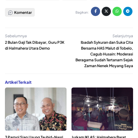
Komentar
Bagikan:
Sebelumnya
Selanjutnya
2 Bulan Gaji Tak Dibayar, Guru P3K
Ibadah Sykuran dan Suka Cita
di Halmahera Utara Demo
Bersama HAS Malut di Tobelo,
Cagub Husain: Moderasi
Beragama Sudah Tertanam Sejak
Zaman Nenek Moyang Saya
Artikel Terkait
3 Parpol Siap Usung Tauhid-Nasri
Jurkam IKLAS: Halmahera Barat