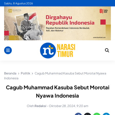
Skip
Sabtu, 8 Agustus 2026
to
content
Beranda
Politik
Cagub Muhammad Kasuba Sebut Morotai Nyawa
Indonesia
Cagub Muhammad Kasuba Sebut Morotai
Nyawa Indonesia
Oleh
Redaksi
-
Oktober 28, 2024, 9:20 am