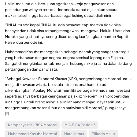
Hal ini menurut dia, bertujuan agar kerja-kerja pengawasan dan
perlindungan wilayah teritorial Indonesia dapat dijalankan secara
maksimal sehingga kasus-kasus ilegal fishing dapat dieliminir.
“TNI AL itu ada kapal, TNI AU itu ada pesawat, tapi mereka tidak bisa
berlayar dan tidak bisa terbang mengawasi, mengawal Maluku Utara dan
Morotai yang isi lautnya sering dicuri orang luar”, ungkap mantan Bupati
Halsel dua periode ini.
Muhammad Kasuba menegaskan, sebagai daerah yang sangat strategis,
yang berbatasan dengan negara-negara semisal Jepang dan Filipina.
Sangat dimungkinkan untuk menjalin hubungan kerja sama dalam bidang
perdangangan dan pariwisata.
“Sebagai Kawasan Ekonomi Khusus (KEK), pengembangan Morotai untuk
menjadi kawasan wisata berskala internasional harus terus
dikembangkan. Apalagi Morotai memiliki berbagai kemudahan investasi
seperti adanya berbagai keringanan pajak, izin kepemilikan properti dan
izin tinggal untuk orang asing. Hal inilah yang menjadi daya tarik untuk
mengembangkan potensi laut dan pariwisata di Morotai,” pungkasnya.
(*)
Kampanye MK-BISA Morotai
MK-BISA Paslon 3
Muhammad Kasuba Morotai
Narasitimur
Pilkada Malut