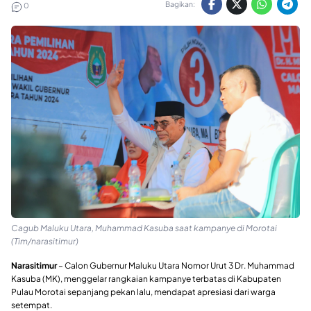
Bagikan:
0
Cagub Maluku Utara, Muhammad Kasuba saat kampanye di Morotai
(Tim/narasitimur)
Narasitimur
– Calon Gubernur Maluku Utara Nomor Urut 3 Dr. Muhammad
Kasuba (MK), menggelar rangkaian kampanye terbatas di Kabupaten
Pulau Morotai sepanjang pekan lalu, mendapat apresiasi dari warga
setempat.