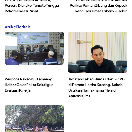
Persen, Disnaker Ternate Tunggu
Periksa Paman Zibang dan Kepsek
Rekomendasi Pusat
yang Jadi Timses Sherly-Sarbin
Artikel Terkait
Respons Rakerwil, Kemenag
Jabatan Kabag Humas dan 3 OPD
Halbar Gelar Rakor Sekaligus
di Pemda Haltim Kosong, Sekda
Evaluasi Kinerja
Usulkan Nama-nama Melalui
Aplikasi SIMT