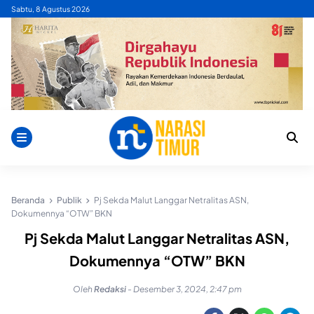
Skip
Sabtu, 8 Agustus 2026
to
content
Beranda
Publik
Pj Sekda Malut Langgar Netralitas ASN,
Dokumennya “OTW” BKN
Pj Sekda Malut Langgar Netralitas ASN,
Dokumennya “OTW” BKN
Oleh
Redaksi
-
Desember 3, 2024, 2:47 pm