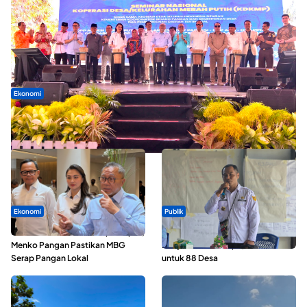
Ekonomi
Seminar di Ternate, Mendes Perkuat Sinergi Percepatan
Kopdes Merah Putih
Ekonomi
Publik
SPPG di Maluku Utara Dipercepat,
ABDESI Morotai Apresiasi
Menko Pangan Pastikan MBG
Penyaluran ADD Rp3,13 Miliar
Serap Pangan Lokal
untuk 88 Desa