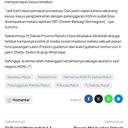
mempercepat kasus tersebut.
“Jadi kami akan percepat prosesnya. Dan pasti cepat karena sekarang
kasus-kasus yang berkaitan dengan pelanggaran ASN ini sudah bisa
disampaikan melalui aplikasi SBT (Sistem Berbagi Terintegrasi),” ujar
Sumitro.
Sebelumnya, Pj Sekda Provinsi Maluku Utara Abubakar Abdullah diduga
terlibat kampanye politik di media sosial (medsos) melalui sebuah pesan
foto pasangan calon (Paslon) gubernur dan wakil gubernur nomor urut 4
yakni Sherly-Sarbin di grup Whatsapp
Sehingga, Ia dinilai telah melanggar netralitasnya sebagai aparatur sipil
negara (ASN). (*)
Bawaslu Malut
Narasitimur
Netralitas ASN Pj Sekda Malut
Pelanggaran Pemilu Malut
Pilkada Malut
Pj Sekda Malut
Komentar
Bagikan:
Sebelumnya
Selanjutnya
2025 Upah Minimum Naik 6,5
Bawaslu Maluku Utara Didesak