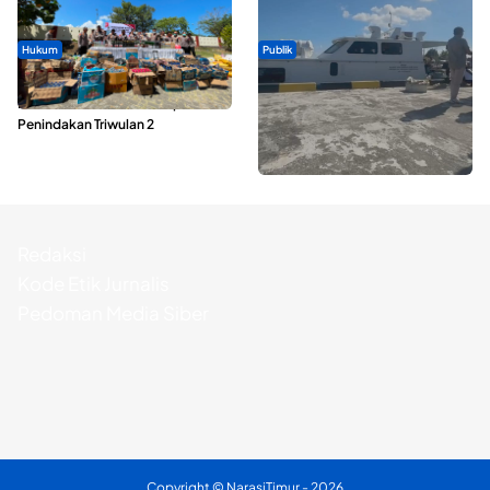
Hukum
Publik
Polda Maluku Utara Musnahkan
Pelayaran Perdana KM Dodola
Ribuan Liter Miras Hasil Operasi
Express Terkendala, Baling-baling
Penindakan Triwulan 2
Kapal Rusak
Redaksi
Kode Etik Jurnalis
Pedoman Media Siber
Copyright ©
NarasiTimur
- 2026