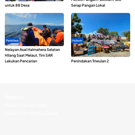
untuk 88 Desa
Serap Pangan Lokal
Peristiwa
Hukum
Nelayan Asal Halmahera Selatan
Polda Maluku Utara Musnahkan
Hilang Saat Melaut, Tim SAR
Ribuan Liter Miras Hasil Operasi
Lakukan Pencarian
Penindakan Triwulan 2
Redaksi
Kode Etik Jurnalis
Pedoman Media Siber