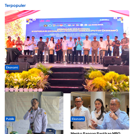
Terpopuler
Ekonomi
Seminar di Ternate, Mendes Perkuat Sinergi Percepatan
Kopdes Merah Putih
Publik
Ekonomi
ABDESI Morotai Apresiasi
SPPG di Maluku Utara Dipercepat,
Penyaluran ADD Rp3,13 Miliar
Menko Pangan Pastikan MBG