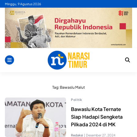
Skip
Minggu, 9 Agustus 2026
to
content
Tag:
Bawaslu Malut
Politik
Bawaslu Kota Ternate
Siap Hadapi Sengketa
Pilkada 2024 di MK
Redaksi
|
Desember 27, 2024