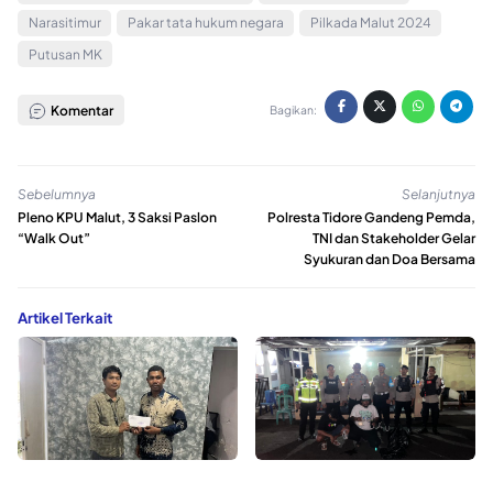
Narasitimur
Pakar tata hukum negara
Pilkada Malut 2024
Putusan MK
Komentar
Bagikan:
Sebelumnya
Selanjutnya
Pleno KPU Malut, 3 Saksi Paslon
Polresta Tidore Gandeng Pemda,
“Walk Out”
TNI dan Stakeholder Gelar
Syukuran dan Doa Bersama
Artikel Terkait