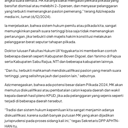
angka suara semata. MK katanya bakal mengadili perkara pilkada yang
bersifat dismisal atau melebihi 2-3 persen, dan menyasar pelanggaran
yang terbukti memenangkan paslon pemenang,” terang Aziz kepada
media ini, Jumat (6/12/2024).
Ia menjelaskan, bahwa sistem hukum pemilu atau pilkada kita, sangat
memungkinkan peraih suara tertinggi bisa saja tidak memenangkan
pertarungan, jika terbukti oleh majelis hakim konstitusi melakukan
pelanggaran berat seputar tahapan pilkada.
Doktor lulusan Fakultas Hukum UII Yogyakarta ini memberikan contoh
beberapa daerah seperti Kabupaten Boven Digoel, dan Yanimo di Papua
serta Kabupaten Sabu Raijua, NTT dan beberapa kabupaten lainnya.
“Dan itu, terbukti mahkamah mendiskualifikasi paslon yang meraih suara
tertinggi, yang selisihnya jauh dari paslon lain,” sebutnya.
Aziz menegaskan, bahwa ada potensi besar dalam Pilkada 2024, MK akan
memutus diskualifikasi atau pembatalan calon kepala daerah dan wakil
kepala daerah hasil pleno KPUD, jika ada pelanggaran yang sejenis seperti
terjadi di beberapa daerah tersebut.
“Tradisi dan sistem hukum kepemiluan kita sangat menjamin adanya
diskualifikasi, karena sudah banyak putusan MK yang akan dijadikan
jurisprudensi pada proses sidang kali ini,” tegas Sekretaris DPP APHTN-
HAN itu.