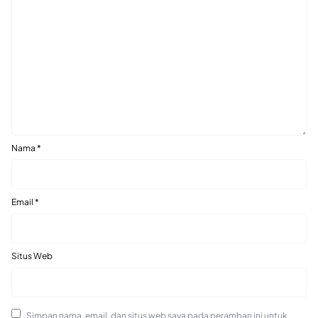
Nama
*
Email
*
Situs Web
Simpan nama, email, dan situs web saya pada peramban ini untuk