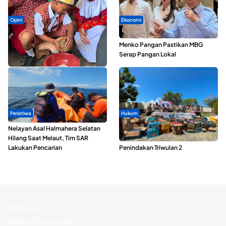
Opini
Ekonomi
Tak Sekadar Memarut Kelapa,
SPPG di Maluku Utara Dipercepat,
Kukuran Tongole Jadi Media
Menko Pangan Pastikan MBG
Belajar Etnosains
Serap Pangan Lokal
Peristiwa
Hukum
Nelayan Asal Halmahera Selatan
Polda Maluku Utara Musnahkan
Hilang Saat Melaut, Tim SAR
Ribuan Liter Miras Hasil Operasi
Lakukan Pencarian
Penindakan Triwulan 2
Redaksi
Kode Etik Jurnalis