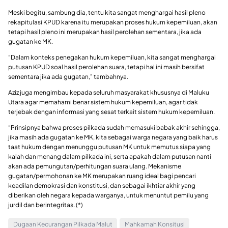
Meski begitu, sambung dia, tentu kita sangat menghargai hasil pleno
rekapitulasi KPUD karena itu merupakan proses hukum kepemiluan, akan
tetapi hasil pleno ini merupakan hasil perolehan sementara, jika ada
gugatan ke MK.
“Dalam konteks penegakan hukum kepemiluan, kita sangat menghargai
putusan KPUD soal hasil perolehan suara, tetapi hal ini masih bersifat
sementara jika ada gugatan,” tambahnya.
Aziz juga mengimbau kepada seluruh masyarakat khususnya di Maluku
Utara agar memahami benar sistem hukum kepemiluan, agar tidak
terjebak dengan informasi yang sesat terkait sistem hukum kepemiluan.
“Prinsipnya bahwa proses pilkada sudah memasuki babak akhir sehingga,
jika masih ada gugatan ke MK, kita sebagai warga negara yang baik harus
taat hukum dengan menunggu putusan MK untuk memutus siapa yang
kalah dan menang dalam pilkada ini, serta apakah dalam putusan nanti
akan ada pemungutan/perhitungan suara ulang. Mekanisme
gugatan/permohonan ke MK merupakan ruang ideal bagi pencari
keadilan demokrasi dan konstitusi, dan sebagai ikhtiar akhir yang
diberikan oleh negara kepada warganya, untuk menuntut pemilu yang
jurdil dan berintegritas. (*)
Dugaan Kecurangan Pilkada Malut
Mahkamah Konsitusi