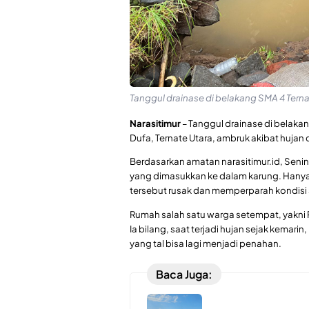
Tanggul drainase di belakang SMA 4 Terna
Narasitimur
– Tanggul drainase di belaka
Dufa, Ternate Utara, ambruk akibat hujan
Berdasarkan amatan narasitimur.id, Senin 
yang dimasukkan ke dalam karung. Hanya 
tersebut rusak dan memperparah kondisi s
Rumah salah satu warga setempat, yakni R
Ia bilang, saat terjadi hujan sejak kemar
yang tal bisa lagi menjadi penahan.
Baca Juga: