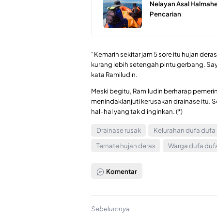
Nelayan Asal Halmahe
Pencarian
“Kemarin sekitar jam 5 sore itu hujan dera
kurang lebih setengah pintu gerbang. S
kata Ramiludin.
Meski begitu, Ramiludin berharap pemeri
menindaklanjuti kerusakan drainase itu. S
hal-hal yang tak diinginkan. (*)
Drainase rusak
Kelurahan dufa dufa
Ternate hujan deras
Warga dufa duf
Komentar
Sebelumnya