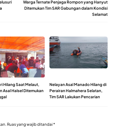
elusuri
Warga Ternate Penjaga Rompon yang Hanyut
a
Ditemukan Tim SAR Gabungan dalam Kondisi
Selamat
i Hilang Saat Melaut,
Nelayan Asal Manado Hilang di
n Asal Halsel Ditemukan
Perairan Halmahera Selatan,
gal
Tim SAR Lakukan Pencarian
kan.
Ruas yang wajib ditandai
*