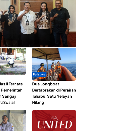
ta Muda Ternate Wakili Maluku Utara di
ana Nusantara 2026
Peristiwa
as II Ternate
Dua Longboat
 Pemerintah
Bertabrakan di Perairan
n Sangaji
Taliabu, Satu Nelayan
ti Sosial
Hilang