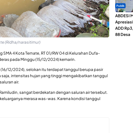
Publik
ABDESI M
Apresias
ADD Rp3,1
88 Desa
te (Ridha/narasitimur)
ng SMA 4 Kota Ternate, RT 01/RW 04 di Kelurahan Dufa-
 deras pada Minggu (15/12/2024) kemarin.
(16/12/2024), selokan itu terdapat tanggul berupa pasir
saja, intensitas hujan yang tinggi mengakibatkan tanggul
aluran air.
amiludin, sangat berdekatan dengan saluran air tersebut.
in, keluarganya merasa was-was. Karena kondisi tanggul