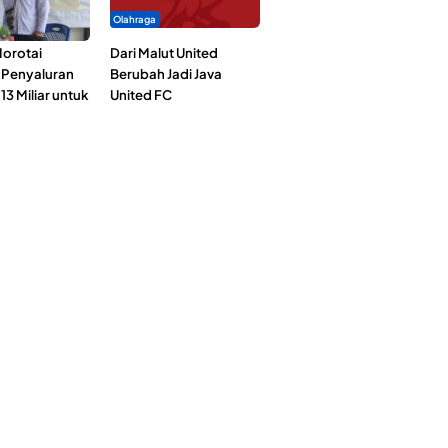
Olahraga
orotai
Dari Malut United
i Penyaluran
Berubah Jadi Java
3 Miliar untuk
United FC