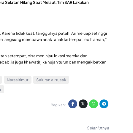
ra Selatan Hilang Saat Melaut, Tim SAR Lakukan
s. Karena tidak kuat, tanggulnya patah. Air meluap setinggi
aya langsung membawa anak-anak ke tempat lebih aman,”
ntah setempat, bisa meninjau lokasi mereka dan
ebab, ia juga khawatir jika hujan turun dan mengakibatkan
Narasitimur
Saluran air rusak
a
Bagikan:
Selanjutnya