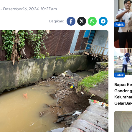
-
Desember 16, 2024, 10:27 am
Bagikan:
Publik
Dua Talen
Gita Bah
Publik
Bapas Kel
Gandeng
Keluraha
Gelar Bak