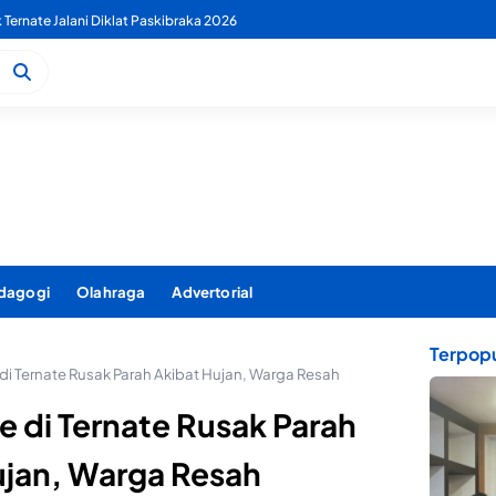
k Ternate Jalani Diklat Paskibraka 2026
 PDAM Benahi Pelayanan Air Bersih Secara Menyeluruh
dagogi
Olahraga
Advertorial
Terpopu
di Ternate Rusak Parah Akibat Hujan, Warga Resah
e di Ternate Rusak Parah
ujan, Warga Resah