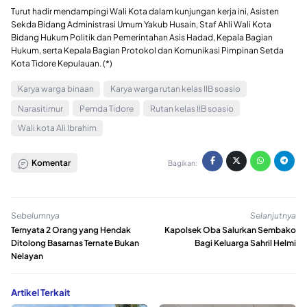
Turut hadir mendampingi Wali Kota dalam kunjungan kerja ini, Asisten
Sekda Bidang Administrasi Umum Yakub Husain, Staf Ahli Wali Kota
Bidang Hukum Politik dan Pemerintahan Asis Hadad, Kepala Bagian
Hukum, serta Kepala Bagian Protokol dan Komunikasi Pimpinan Setda
Kota Tidore Kepulauan. (*)
Karya warga binaan
Karya warga rutan kelas IIB soasio
Narasitimur
Pemda Tidore
Rutan kelas IIB soasio
Wali kota Ali Ibrahim
Komentar
Bagikan:
Sebelumnya
Selanjutnya
Ternyata 2 Orang yang Hendak
Kapolsek Oba Salurkan Sembako
Ditolong Basarnas Ternate Bukan
Bagi Keluarga Sahril Helmi
Nelayan
Artikel Terkait