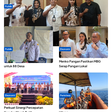
Publik
Dua Talenta Muda Ternate Wakili Maluku Utara di Gita Bahana
Nusantara 2026
Publik
Ekonomi
ABDESI Morotai Apresiasi
SPPG di Maluku Utara Dipercepat,
Penyaluran ADD Rp3,13 Miliar
Menko Pangan Pastikan MBG
untuk 88 Desa
Serap Pangan Lokal
Ekonomi
Peristiwa
Seminar di Ternate, Mendes
Dua Longboat Bertabrakan di
Perkuat Sinergi Percepatan
Perairan Taliabu, Satu Nelayan