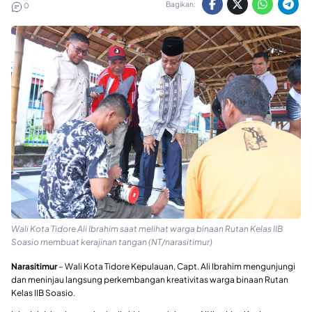
Bagikan:
0
Wali Kota Tidore Ali Ibrahim saat melihat warga binaan Rutan Kelas IIB
Soasio membuat kerajinan tangan (NT/narasitimur)
Narasitimur
– Wali Kota Tidore Kepulauan, Capt. Ali Ibrahim mengunjungi
dan meninjau langsung perkembangan kreativitas warga binaan Rutan
Kelas IIB Soasio.