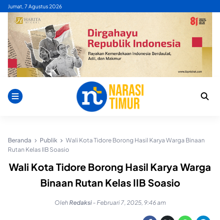
Skip
Jumat, 7 Agustus 2026
to
content
Beranda
Publik
Wali Kota Tidore Borong Hasil Karya Warga Binaan
Rutan Kelas IIB Soasio
Wali Kota Tidore Borong Hasil Karya Warga
Binaan Rutan Kelas IIB Soasio
Oleh
Redaksi
-
Februari 7, 2025, 9:46 am