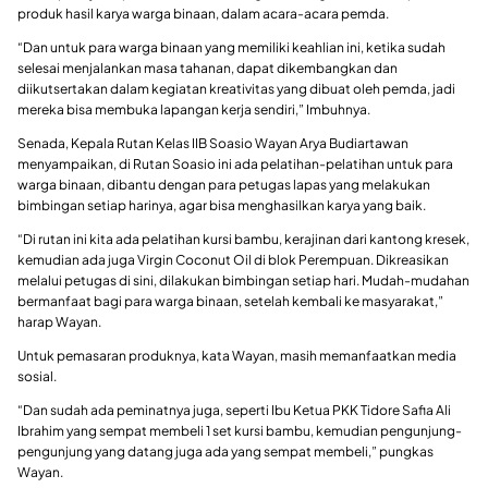
produk hasil karya warga binaan, dalam acara-acara pemda.
“Dan untuk para warga binaan yang memiliki keahlian ini, ketika sudah
selesai menjalankan masa tahanan, dapat dikembangkan dan
diikutsertakan dalam kegiatan kreativitas yang dibuat oleh pemda, jadi
mereka bisa membuka lapangan kerja sendiri,” Imbuhnya.
Senada, Kepala Rutan Kelas IIB Soasio Wayan Arya Budiartawan
menyampaikan, di Rutan Soasio ini ada pelatihan-pelatihan untuk para
warga binaan, dibantu dengan para petugas lapas yang melakukan
bimbingan setiap harinya, agar bisa menghasilkan karya yang baik.
“Di rutan ini kita ada pelatihan kursi bambu, kerajinan dari kantong kresek,
kemudian ada juga Virgin Coconut Oil di blok Perempuan. Dikreasikan
melalui petugas di sini, dilakukan bimbingan setiap hari. Mudah-mudahan
bermanfaat bagi para warga binaan, setelah kembali ke masyarakat,”
harap Wayan.
Untuk pemasaran produknya, kata Wayan, masih memanfaatkan media
sosial.
“Dan sudah ada peminatnya juga, seperti Ibu Ketua PKK Tidore Safia Ali
Ibrahim yang sempat membeli 1 set kursi bambu, kemudian pengunjung-
pengunjung yang datang juga ada yang sempat membeli,” pungkas
Wayan.