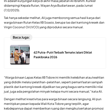
Ini adalah kunjungan kerja di akhir masa jabatan Ali Ibrahim. Kunker
didampingi Kepala Rutan, Wayan Arya Budiartawan, pada Jumat
(7/2/2025).
Tak hanya sekedar melihat, Ali juga memborong semua hasil karya dari
warga binaan Rutan Kelas IIB Soasio, berupa tas dari kantong kresek dan
Virgin Coconut Oil (VCO) yang diproduksi secara manual.
Baca Juga:
62 Putra-Putri Terbaik Ternate Jalani Diklat
Paskibraka 2026
“Warga binaan Lapas Kelas IIB Tidore ini memiliki kelebihan atau keahlian
yang dididik melalui pelatihan-pelatihan, seperti pemanfaatan sampah
plastik dari kantong kresek dijadikan tas yang bagus serta memiliki nilai
jual, juga ada pengolahan minyak kelapa murni secara manual,” kata Ali.
Dengan melihat kreativitas para warga binaan secara langsung, Ali pun
menitipkan pesan kepada Wali Kota Tidore yang terpilih, agar
kebdepannya dapat memberikan ruang dan mengikutsertakan promosi