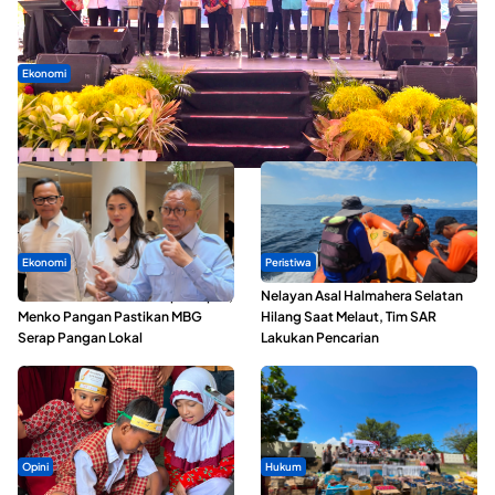
Ekonomi
Seminar di Ternate, Mendes Perkuat Sinergi Percepatan
Kopdes Merah Putih
Ekonomi
Peristiwa
SPPG di Maluku Utara Dipercepat,
Nelayan Asal Halmahera Selatan
Menko Pangan Pastikan MBG
Hilang Saat Melaut, Tim SAR
Serap Pangan Lokal
Lakukan Pencarian
Opini
Hukum