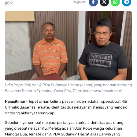
Bagikan:
0
Udin Rope (kiri) dan AIPDA Sudarwin Hasrat (kanan) yang hendak ditolong
Basarnas Ternate di perairan Desa Gita, Tikep (Istimewa/narasitimur)
Narasitimur
– Tepat di hari kelima pasca insiden ledakan speedboat RIB
04 milik Basarnas Ternate, identitas dua nelayan misterius yang hendak
ditolong akhirnya terungkap.
Sebelumnya, sempat menjadi pertanyaan terkait identitas dua orang
yang disebut nelayan itu. Mereka adalah Udin Rope warga Kelurahan
Mangga Dua, Ternate dan AIPDA Sudarwin Hasrat alias Darwin yang