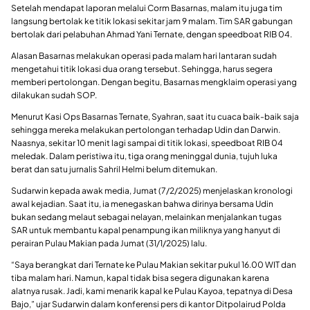
Setelah mendapat laporan melalui Corm Basarnas, malam itu juga tim
langsung bertolak ke titik lokasi sekitar jam 9 malam. Tim SAR gabungan
bertolak dari pelabuhan Ahmad Yani Ternate, dengan speedboat RIB 04.
Alasan Basarnas melakukan operasi pada malam hari lantaran sudah
mengetahui titik lokasi dua orang tersebut. Sehingga, harus segera
memberi pertolongan. Dengan begitu, Basarnas mengklaim operasi yang
dilakukan sudah SOP.
Menurut Kasi Ops Basarnas Ternate, Syahran, saat itu cuaca baik-baik saja
sehingga mereka melakukan pertolongan terhadap Udin dan Darwin.
Naasnya, sekitar 10 menit lagi sampai di titik lokasi, speedboat RIB 04
meledak. Dalam peristiwa itu, tiga orang meninggal dunia, tujuh luka
berat dan satu jurnalis Sahril Helmi belum ditemukan.
Sudarwin kepada awak media, Jumat (7/2/2025) menjelaskan kronologi
awal kejadian. Saat itu, ia menegaskan bahwa dirinya bersama Udin
bukan sedang melaut sebagai nelayan, melainkan menjalankan tugas
SAR untuk membantu kapal penampung ikan miliknya yang hanyut di
perairan Pulau Makian pada Jumat (31/1/2025) lalu.
“Saya berangkat dari Ternate ke Pulau Makian sekitar pukul 16.00 WIT dan
tiba malam hari. Namun, kapal tidak bisa segera digunakan karena
alatnya rusak. Jadi, kami menarik kapal ke Pulau Kayoa, tepatnya di Desa
Bajo,” ujar Sudarwin dalam konferensi pers di kantor Ditpolairud Polda