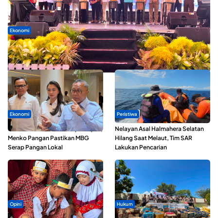
Ekonomi
Seminar di Ternate, Mendes Perkuat Sinergi Percepatan
Kopdes Merah Putih
Ekonomi
Peristiwa
SPPG di Maluku Utara Dipercepat,
Nelayan Asal Halmahera Selatan
Menko Pangan Pastikan MBG
Hilang Saat Melaut, Tim SAR
Serap Pangan Lokal
Lakukan Pencarian
Opini
Hukum