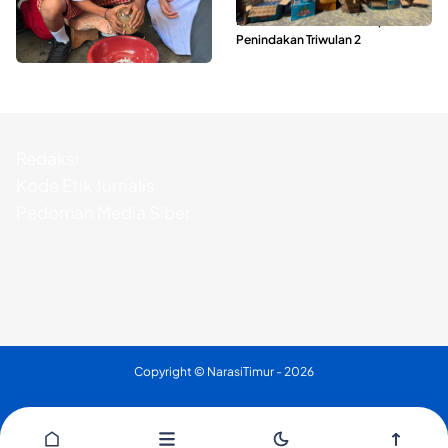
Tak Sekadar Memarut Kelapa,
Polda Maluku Utara Musnahkan
Kukuran Tongole Jadi Media
Ribuan Liter Miras Hasil Operasi
Belajar Etnosains
Penindakan Triwulan 2
Redaksi
Kode Etik Jurnalis
Pedoman Media Siber
Copyright ©
NarasiTimur
- 2026