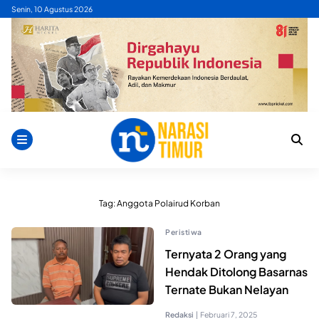
Skip
Senin, 10 Agustus 2026
to
content
Tag:
Anggota Polairud Korban
Peristiwa
Ternyata 2 Orang yang
Hendak Ditolong Basarnas
Ternate Bukan Nelayan
Redaksi
|
Februari 7, 2025