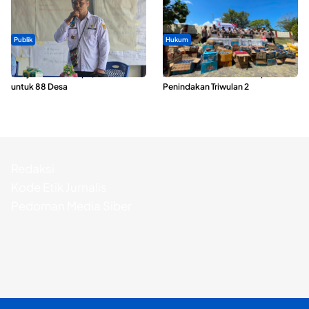
Publik
Hukum
ABDESI Morotai Apresiasi
Polda Maluku Utara Musnahkan
Penyaluran ADD Rp3,13 Miliar
Ribuan Liter Miras Hasil Operasi
untuk 88 Desa
Penindakan Triwulan 2
Redaksi
Kode Etik Jurnalis
Pedoman Media Siber