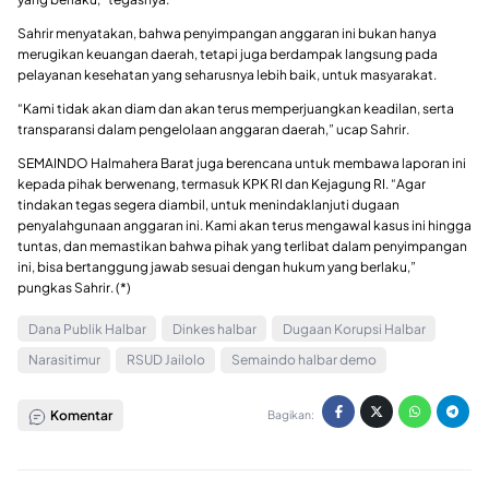
Sahrir menyatakan, bahwa penyimpangan anggaran ini bukan hanya
merugikan keuangan daerah, tetapi juga berdampak langsung pada
pelayanan kesehatan yang seharusnya lebih baik, untuk masyarakat.
“Kami tidak akan diam dan akan terus memperjuangkan keadilan, serta
transparansi dalam pengelolaan anggaran daerah,” ucap Sahrir.
SEMAINDO Halmahera Barat juga berencana untuk membawa laporan ini
kepada pihak berwenang, termasuk KPK RI dan Kejagung RI. “Agar
tindakan tegas segera diambil, untuk menindaklanjuti dugaan
penyalahgunaan anggaran ini. Kami akan terus mengawal kasus ini hingga
tuntas, dan memastikan bahwa pihak yang terlibat dalam penyimpangan
ini, bisa bertanggung jawab sesuai dengan hukum yang berlaku,”
pungkas Sahrir. (*)
Dana Publik Halbar
Dinkes halbar
Dugaan Korupsi Halbar
Narasitimur
RSUD Jailolo
Semaindo halbar demo
Komentar
Bagikan: