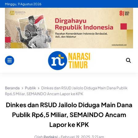
Skip
Minggu, 9 Agustus 2026
to
content
Beranda
Publik
Dinkes dan RSUD Jailolo Diduga Main Dana Publik
Rp6,5 Miliar, SEMAINDO Ancam Lapor ke KPK
Dinkes dan RSUD Jailolo Diduga Main Dana
Publik Rp6,5 Miliar, SEMAINDO Ancam
Lapor ke KPK
Oleh
Redaksi
-
Februari 19, 2025, 3:21 am