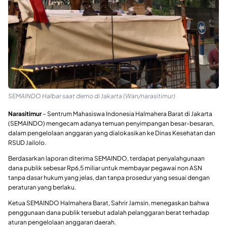
SEMAINDO Halbar saat demo di Jakarta (Wan/narasitimur)
Narasitimur
– Sentrum Mahasiswa Indonesia Halmahera Barat di Jakarta
(SEMAINDO) mengecam adanya temuan penyimpangan besar-besaran,
dalam pengelolaan anggaran yang dialokasikan ke Dinas Kesehatan dan
RSUD Jailolo.
Berdasarkan laporan diterima SEMAINDO, terdapat penyalahgunaan
dana publik sebesar Rp6,5 miliar untuk membayar pegawai non ASN
tanpa dasar hukum yang jelas, dan tanpa prosedur yang sesuai dengan
peraturan yang berlaku.
Ketua SEMAINDO Halmahera Barat, Sahrir Jamsin, menegaskan bahwa
penggunaan dana publik tersebut adalah pelanggaran berat terhadap
aturan pengelolaan anggaran daerah.