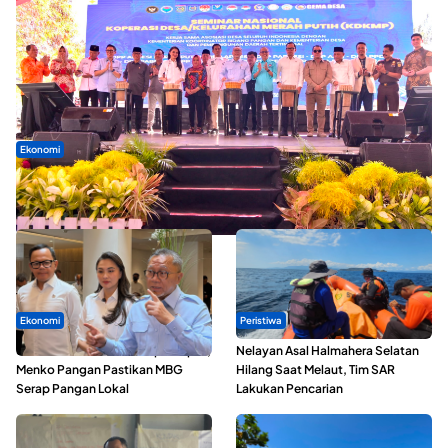
Ekonomi
Seminar di Ternate, Mendes Perkuat Sinergi Percepatan
Kopdes Merah Putih
Ekonomi
Peristiwa
SPPG di Maluku Utara Dipercepat,
Nelayan Asal Halmahera Selatan
Menko Pangan Pastikan MBG
Hilang Saat Melaut, Tim SAR
Serap Pangan Lokal
Lakukan Pencarian