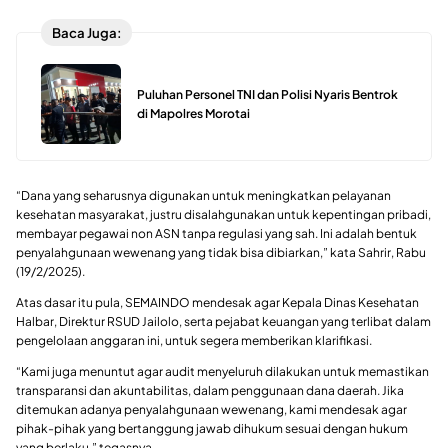
Baca Juga:
Puluhan Personel TNI dan Polisi Nyaris Bentrok
di Mapolres Morotai
“Dana yang seharusnya digunakan untuk meningkatkan pelayanan
kesehatan masyarakat, justru disalahgunakan untuk kepentingan pribadi,
membayar pegawai non ASN tanpa regulasi yang sah. Ini adalah bentuk
penyalahgunaan wewenang yang tidak bisa dibiarkan,” kata Sahrir, Rabu
(19/2/2025).
Atas dasar itu pula, SEMAINDO mendesak agar Kepala Dinas Kesehatan
Halbar, Direktur RSUD Jailolo, serta pejabat keuangan yang terlibat dalam
pengelolaan anggaran ini, untuk segera memberikan klarifikasi.
“Kami juga menuntut agar audit menyeluruh dilakukan untuk memastikan
transparansi dan akuntabilitas, dalam penggunaan dana daerah. Jika
ditemukan adanya penyalahgunaan wewenang, kami mendesak agar
pihak-pihak yang bertanggung jawab dihukum sesuai dengan hukum
yang berlaku,” tegasnya.