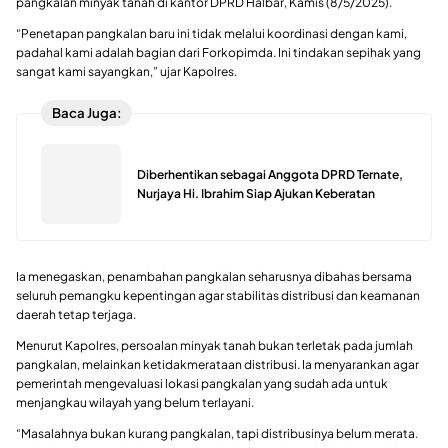
pangkalan minyak tanah di kantor DPRD Halbar, Kamis (8/5/2025).
“Penetapan pangkalan baru ini tidak melalui koordinasi dengan kami,
padahal kami adalah bagian dari Forkopimda. Ini tindakan sepihak yang
sangat kami sayangkan,” ujar Kapolres.
Baca Juga:
Diberhentikan sebagai Anggota DPRD Ternate,
Nurjaya Hi. Ibrahim Siap Ajukan Keberatan
Ia menegaskan, penambahan pangkalan seharusnya dibahas bersama
seluruh pemangku kepentingan agar stabilitas distribusi dan keamanan
daerah tetap terjaga.
Menurut Kapolres, persoalan minyak tanah bukan terletak pada jumlah
pangkalan, melainkan ketidakmerataan distribusi. Ia menyarankan agar
pemerintah mengevaluasi lokasi pangkalan yang sudah ada untuk
menjangkau wilayah yang belum terlayani.
“Masalahnya bukan kurang pangkalan, tapi distribusinya belum merata.