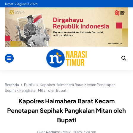
Skip
Jumat, 7 Agustus 2026
to
content
Beranda
Publik
Kapolres Halmahera Barat Kecam Penetapan
Sepihak Pangkalan Mitan oleh Bupati
Kapolres Halmahera Barat Kecam
Penetapan Sepihak Pangkalan Mitan oleh
Bupati
Oleh
Redaksi
-
Mei 8, 2025, 1:24 pm