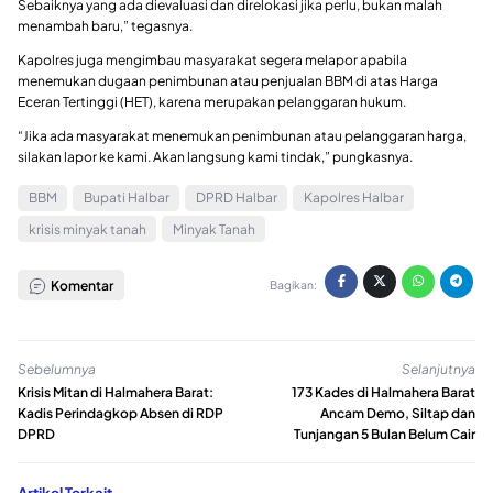
Sebaiknya yang ada dievaluasi dan direlokasi jika perlu, bukan malah
menambah baru,” tegasnya.
Kapolres juga mengimbau masyarakat segera melapor apabila
menemukan dugaan penimbunan atau penjualan BBM di atas Harga
Eceran Tertinggi (HET), karena merupakan pelanggaran hukum.
“Jika ada masyarakat menemukan penimbunan atau pelanggaran harga,
silakan lapor ke kami. Akan langsung kami tindak,” pungkasnya.
BBM
Bupati Halbar
DPRD Halbar
Kapolres Halbar
krisis minyak tanah
Minyak Tanah
Komentar
Bagikan:
Sebelumnya
Selanjutnya
Krisis Mitan di Halmahera Barat:
173 Kades di Halmahera Barat
Kadis Perindagkop Absen di RDP
Ancam Demo, Siltap dan
DPRD
Tunjangan 5 Bulan Belum Cair
Artikel Terkait