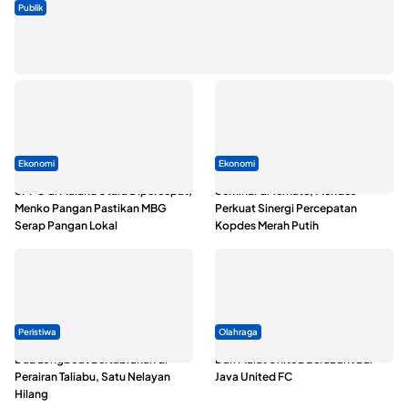
Publik
ABDESI Morotai Apresiasi Penyaluran ADD Rp3,13 Miliar untuk
88 Desa
Ekonomi
Ekonomi
SPPG di Maluku Utara Dipercepat,
Seminar di Ternate, Mendes
Menko Pangan Pastikan MBG
Perkuat Sinergi Percepatan
Serap Pangan Lokal
Kopdes Merah Putih
Peristiwa
Olahraga
Dua Longboat Bertabrakan di
Dari Malut United Berubah Jadi
Perairan Taliabu, Satu Nelayan
Java United FC
Hilang