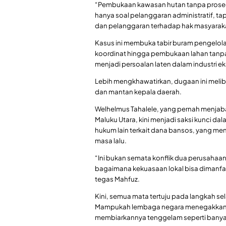
“Pembukaan kawasan hutan tanpa prosedur
hanya soal pelanggaran administratif, ta
dan pelanggaran terhadap hak masyaraka
Kasus ini membuka tabir buram pengelola
koordinat hingga pembukaan lahan tanpa 
menjadi persoalan laten dalam industri eks
Lebih mengkhawatirkan, dugaan ini melib
dan mantan kepala daerah.
Welhelmus Tahalele, yang pernah menjaba
Maluku Utara, kini menjadi saksi kunci dal
hukum lain terkait dana bansos, yang m
masa lalu.
“Ini bukan semata konflik dua perusahaan
bagaimana kekuasaan lokal bisa dimanfa
tegas Mahfuz.
Kini, semua mata tertuju pada langkah se
Mampukah lembaga negara menegakkan kea
membiarkannya tenggelam seperti banya