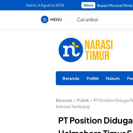
Skip
Kamis, 6 Agustus 2026
News
Bupati Morotai Tegas
to
content
MENU
Beranda
Politik
Hukum
Pe
Beranda
Publik
PT Position Diduga P
Konsesi Tambang
PT Position Diduga