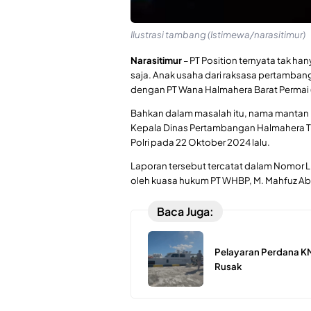
Ilustrasi tambang (Istimewa/narasitimur)
Narasitimur
– PT Position ternyata tak h
saja. Anak usaha dari raksasa pertambanga
dengan PT Wana Halmahera Barat Permai (
Bahkan dalam masalah itu, nama mantan B
Kepala Dinas Pertambangan Halmahera Timur
Polri pada 22 Oktober 2024 lalu.
Laporan tersebut tercatat dalam Nomor
oleh kuasa hukum PT WHBP, M. Mahfuz Ab
Baca Juga:
Pelayaran Perdana KM
Rusak