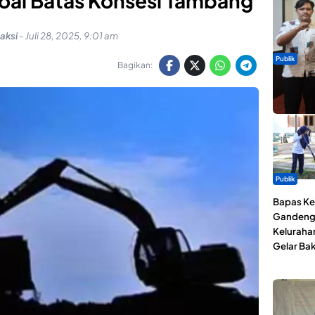
oal Batas Konsesi Tambang
aksi
-
Juli 28, 2025, 9:01 am
Publik
Bagikan:
Dua Talen
Gita Bah
Publik
Bapas Kel
Gandeng
Keluraha
Gelar Bak