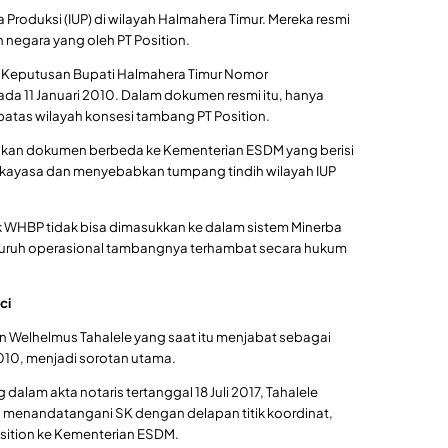
roduksi (IUP) di wilayah Halmahera Timur. Mereka resmi
egara yang oleh PT Position.
t Keputusan Bupati Halmahera Timur Nomor
da 11 Januari 2010. Dalam dokumen resmi itu, hanya
 batas wilayah konsesi tambang PT Position.
ukan dokumen berbeda ke Kementerian ESDM yang berisi
irekayasa dan menyebabkan tumpang tindih wilayah IUP
lik WHBP tidak bisa dimasukkan ke dalam sistem Minerba
luruh operasional tambangnya terhambat secara hukum
ci
 Welhelmus Tahalele yang saat itu menjabat sebagai
10, menjadi sorotan utama.
alam akta notaris tertanggal 18 Juli 2017, Tahalele
menandatangani SK dengan delapan titik koordinat,
sition ke Kementerian ESDM.