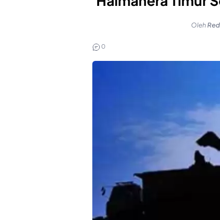
Halmahera Timur S
Oleh
Red
0