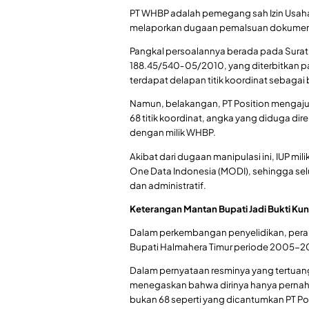
PT WHBP adalah pemegang sah Izin Usaha P
melaporkan dugaan pemalsuan dokumen n
Pangkal persoalannya berada pada Sura
188.45/540‑05/2010, yang diterbitkan pa
terdapat delapan titik koordinat sebagai
Namun, belakangan, PT Position mengaj
68 titik koordinat, angka yang diduga d
dengan milik WHBP.
Akibat dari dugaan manipulasi ini, IUP mi
One Data Indonesia (MODI), sehingga se
dan administratif.
Keterangan Mantan Bupati Jadi Bukti Kun
Dalam perkembangan penyelidikan, peran
Bupati Halmahera Timur periode 2005-20
Dalam pernyataan resminya yang tertuang d
menegaskan bahwa dirinya hanya pernah 
bukan 68 seperti yang dicantumkan PT Po