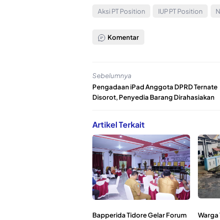
Aksi PT Position
IUP PT Position
N
Komentar
Sebelumnya
Pengadaan iPad Anggota DPRD Ternate
Disorot, Penyedia Barang Dirahasiakan
Artikel Terkait
Bapperida Tidore Gelar Forum
Warga 