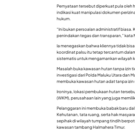
Pernyataan tersebut diperkuat pula ole
indikasi kuat manipulasi dokumen perizi
hukum.
“Ini bukan persoalan administratif biasa
penindakan tegas dan transparan,” kata 
Ia menegaskan bahwa kliennya tidak bis
koordinat palsu itu tetap tercantum dala
sistematis untuk mengamankan wilayah kon
Masalah buka kawasan hutan tanpa izin t
investigasi dari Polda Maluku Utara dan 
membuka kawasan hutan adat tanpa izin se
Ironinya, lokasi pembukaan hutan tersebu
(WKM), perusahaan lain yang juga memiliki
Pelanggaran ini membuka babak baru da
Kehutanan, tata ruang, serta hak masyara
sepihak di wilayah tumpang tindih berpote
kawasan tambang Halmahera Timur.