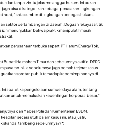
 dan tanpa izin itu jelas melanggar hukum. Ini bukan
pi juga bisa dikategorikan sebagai perusakan lingkungan
t adat,” kata sumber di lingkungan penegak hukum.
an sektor pertambangan di daerah. Dugaan rekayasa titik
izin menunjukkan bahwa praktik manipulatif masih
traktif.
atkan perusahaan terbuka seperti PT Harum Energy Tbk,
t Bupati Halmahera Timur dan sebelumnya aktif di DPRD
am pusaran ini. Ia sebelumnya juga pernah terjerat kasus
enguatkan sorotan publik terhadap kepemimpinannya di
. Ini soal etika pengelolaan sumber daya alam, tentang
atkan untuk memuluskan kepentingan korporasi besar,”
lanjutnya dari Mabes Polri dan Kementerian ESDM.
dilan secara utuh dalam kasus ini, atau justru
k skandal tambang sebelumnya? (*)