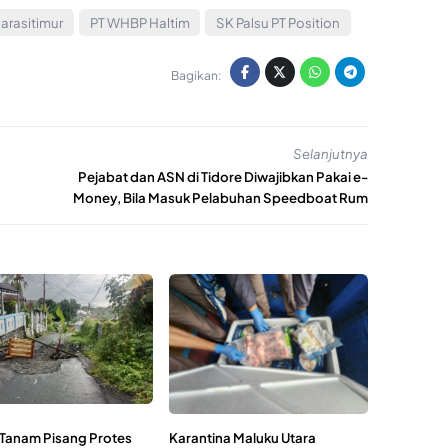
arasitimur
PT WHBP Haltim
SK Palsu PT Position
Bagikan:
Selanjutnya
Pejabat dan ASN di Tidore Diwajibkan Pakai e-
Money, Bila Masuk Pelabuhan Speedboat Rum
Tanam Pisang Protes
Karantina Maluku Utara