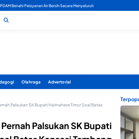
kan TPP ASN Tidak Dipotong, Disiplin Jadi Penentu
dagogi
Olahraga
Advertorial
Terpopu
ernah Palsukan SK Bupati Halmahera Timur Soal Batas
 Pernah Palsukan SK Bupati