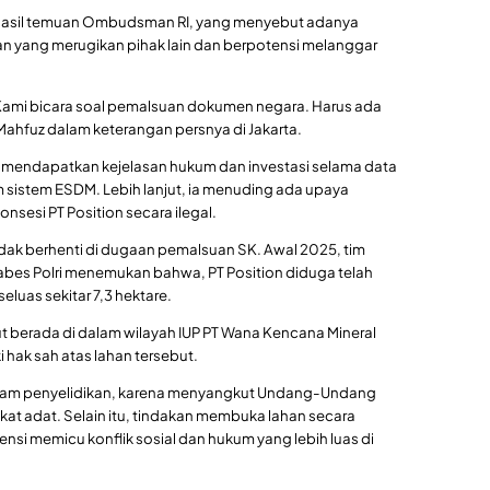
h hasil temuan Ombudsman RI, yang menyebut adanya
nan yang merugikan pihak lain dan berpotensi melanggar
. Kami bicara soal pemalsuan dokumen negara. Harus ada
Mahfuz dalam keterangan persnya di Jakarta.
a mendapatkan kejelasan hukum dan investasi selama data
m sistem ESDM. Lebih lanjut, ia menuding ada upaya
sesi PT Position secara ilegal.
idak berhenti di dugaan pemalsuan SK. Awal 2025, tim
Mabes Polri menemukan bahwa, PT Position diduga telah
luas sekitar 7,3 hektare.
t berada di dalam wilayah IUP PT Wana Kencana Mineral
 hak sah atas lahan tersebut.
lam penyelidikan, karena menyangkut Undang-Undang
kat adat. Selain itu, tindakan membuka lahan secara
nsi memicu konflik sosial dan hukum yang lebih luas di