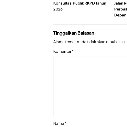
Konsultasi Publik RKPD Tahun
Jalan 
2026
Perbai
Depan
Tinggalkan Balasan
Alamat email Anda tidak akan dipublikasi
Komentar
*
Nama
*