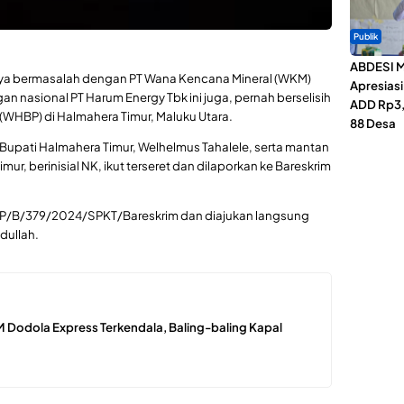
Publik
ABDESI M
anya bermasalah dengan PT Wana Kencana Mineral (WKM)
Apresias
n nasional PT Harum Energy Tbk ini juga, pernah berselisih
ADD Rp3,1
WHBP) di Halmahera Timur, Maluku Utara.
88 Desa
upati Halmahera Timur, Welhelmus Tahalele, serta mantan
, berinisial NK, ikut terseret dan dilaporkan ke Bareskrim
 LP/B/379/2024/SPKT/Bareskrim dan diajukan langsung
dullah.
 Dodola Express Terkendala, Baling-baling Kapal