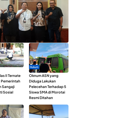
ta Muda Ternate Wakili Maluku Utara di
ana Nusantara 2026
Hukum
as II Ternate
Oknum ASN yang
 Pemerintah
Diduga Lakukan
n Sangaji
Pelecehan Terhadap 5
ti Sosial
Siswa SMA di Morotai
Resmi Ditahan