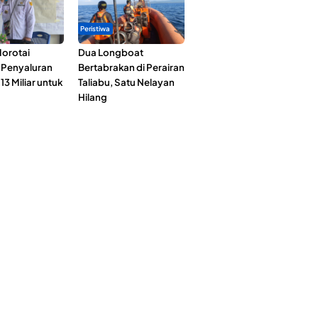
Peristiwa
orotai
Dua Longboat
i Penyaluran
Bertabrakan di Perairan
3 Miliar untuk
Taliabu, Satu Nelayan
Hilang